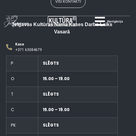
VISI KONTAKTI
Navigācija
Jelgavas Kultūras Nama Kases Darba Laiks
Vasarā
Kase
+371 63084679
P
SLĒGTS
O
15.00 – 19.00
T
SLĒGTS
C
15.00 – 19.00
PK
SLĒGTS