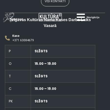
VISI KONTAKTI
Navigācija
Jelgavas Kultūras Nama Kases Darba Laiks
Vasarā
Kase
+371 63084679
P
SLĒGTS
O
15.00 – 19.00
T
SLĒGTS
C
15.00 – 19.00
PK
SLĒGTS