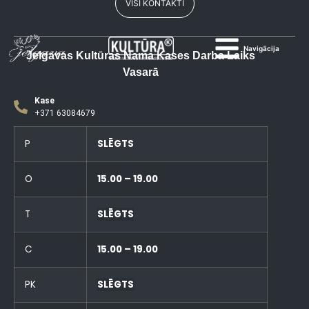
VISI KONTAKTI
Navigācija
Jelgavas Kultūras Nama Kases Darba Laiks
Vasarā
Kase
+371 63084679
P
SLĒGTS
O
15.00 – 19.00
T
SLĒGTS
C
15.00 – 19.00
PK
SLĒGTS