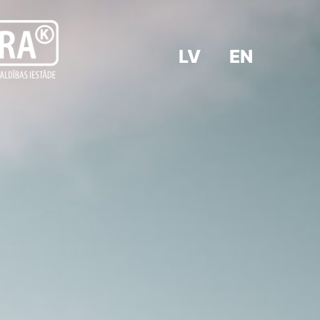
LV
EN