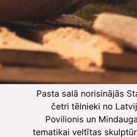
Pasta salā norisinājās St
četri tēlnieki no Latv
Povilionis un Mindauga
tematikai veltītas skulptū