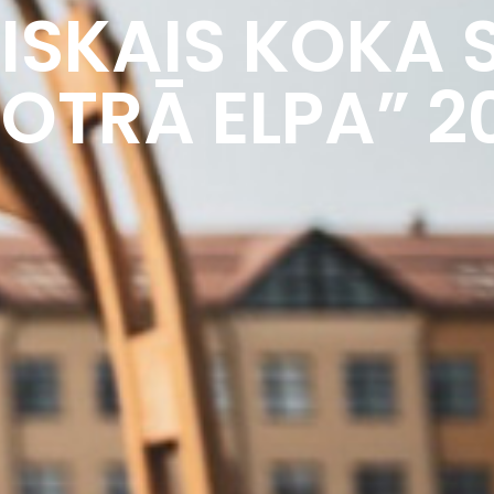
ISKAIS KOKA 
“OTRĀ ELPA” 2