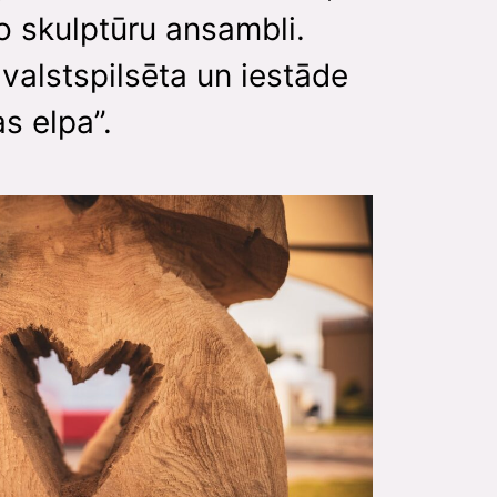
o skulptūru ansambli.
valstspilsēta un iestāde
s elpa”.