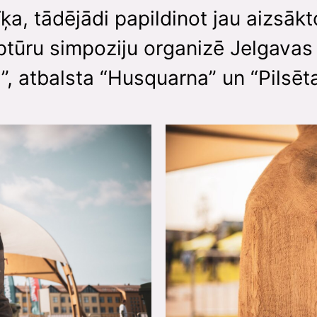
ķa, tādējādi papildinot jau aizsākt
ptūru simpoziju organizē Jelgavas 
a”, atbalsta “Husquarna” un “Pilsēta