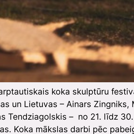
arptautiskais koka skulptūru festivā
ijas un Lietuvas – Ainars Zingniks, 
s Tendziagolskis – no 21. līdz 30.
ras. Koka mākslas darbi pēc pabeig