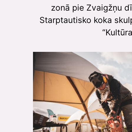
zonā pie Zvaigžņu dī
Starptautisko koka skul
“Kultūr