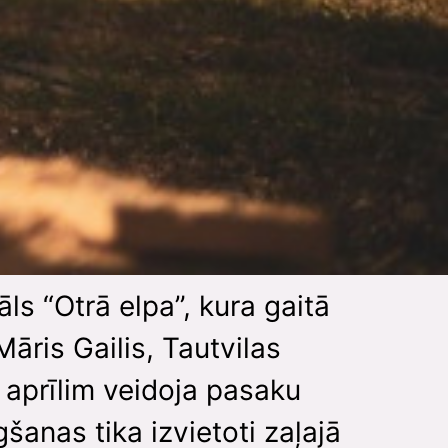
ls “Otrā elpa”, kura gaitā
Māris Gailis, Tautvilas
 aprīlim veidoja pasaku
šanas tika izvietoti zaļajā