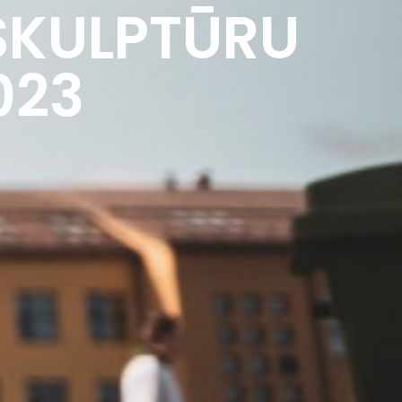
SKULPTŪRU
023