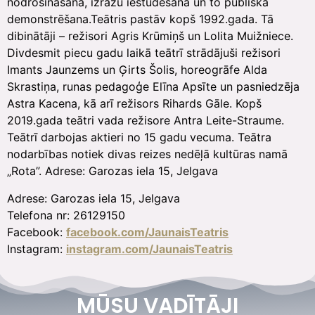
nodrošināšana, izrāžu iestudēšana un to publiska
demonstrēšana.Teātris pastāv kopš 1992.gada. Tā
dibinātāji – režisori Agris Krūmiņš un Lolita Muižniece.
Divdesmit piecu gadu laikā teātrī strādājuši režisori
Imants Jaunzems un Ģirts Šolis, horeogrāfe Alda
Skrastiņa, runas pedagoģe Elīna Apsīte un pasniedzēja
Astra Kacena, kā arī režisors Rihards Gāle. Kopš
2019.gada teātri vada režisore Antra Leite-Straume.
Teātrī darbojas aktieri no 15 gadu vecuma. Teātra
nodarbības notiek divas reizes nedēļā kultūras namā
„Rota”. Adrese: Garozas iela 15, Jelgava
Adrese: Garozas iela 15, Jelgava
Telefona nr: 26129150
Facebook:
facebook.com/JaunaisTeatris
Instagram:
instagram.com/JaunaisTeatris
MŪSU VADĪTĀJI