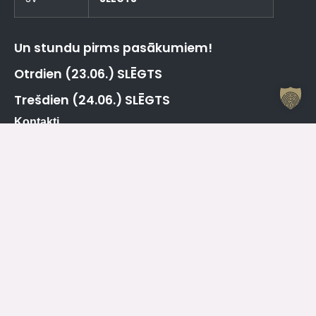
Un stundu pirms pasākumiem!
Otrdien (23.06.) SLĒGTS
Trešdien (24.06.) SLĒGTS
Kontakti
Jelgavas Kultūras nams
Kr. Barona 6, Jelgava, LV – 3001
Dežurants
+371 63005432
Jelgavas Kultūras Nama Darba Laiks
P
08.00 – 19.00
O
08.00 – 19.00