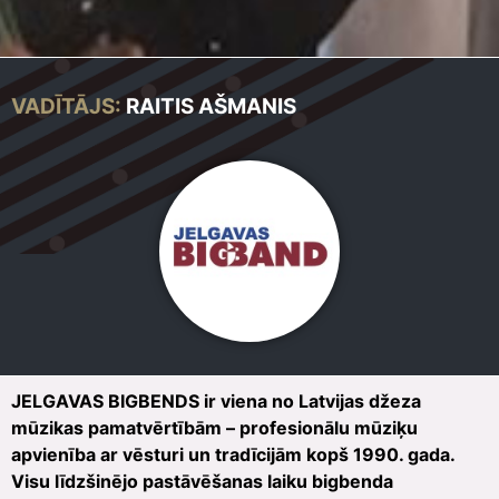
VADĪTĀJS:
RAITIS AŠMANIS
JELGAVAS BIGBENDS ir viena no Latvijas džeza
mūzikas pamatvērtībām – profesionālu mūziķu
apvienība ar vēsturi un tradīcijām kopš 1990. gada.
Visu līdzšinējo pastāvēšanas laiku bigbenda