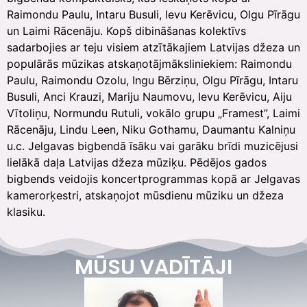
Raimondu Paulu, Intaru Busuli, Ievu Kerēvicu, Olgu Pīrāgu
un Laimi Rācenāju. Kopš dibināšanas kolektīvs
sadarbojies ar teju visiem atzītākajiem Latvijas džeza un
populārās mūzikas atskaņotājmāksliniekiem: Raimondu
Paulu, Raimondu Ozolu, Ingu Bērziņu, Olgu Pīrāgu, Intaru
Busuli, Anci Krauzi, Mariju Naumovu, Ievu Kerēvicu, Aiju
Vītoliņu, Normundu Rutuli, vokālo grupu „Framest”, Laimi
Rācenāju, Lindu Leen, Niku Gothamu, Daumantu Kalniņu
u.c. Jelgavas bigbendā īsāku vai garāku brīdi muzicējusi
lielākā daļa Latvijas džeza mūziķu. Pēdējos gados
bigbends veidojis koncertprogrammas kopā ar Jelgavas
kamerorķestri, atskaņojot mūsdienu mūziku un džeza
klasiku.
MŪSU VADĪTĀJI