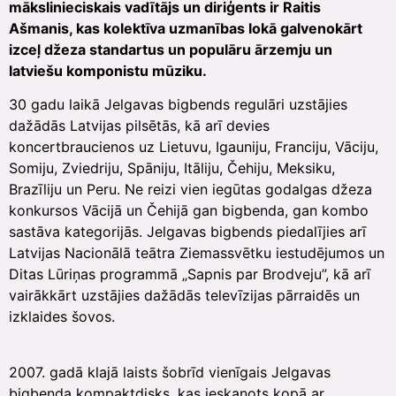
mākslinieciskais vadītājs un diriģents ir Raitis
Ašmanis, kas kolektīva uzmanības lokā galvenokārt
izceļ džeza standartus un populāru ārzemju un
latviešu komponistu mūziku.
30 gadu laikā Jelgavas bigbends regulāri uzstājies
dažādās Latvijas pilsētās, kā arī devies
koncertbraucienos uz Lietuvu, Igauniju, Franciju, Vāciju,
Somiju, Zviedriju, Spāniju, Itāliju, Čehiju, Meksiku,
Brazīliju un Peru. Ne reizi vien iegūtas godalgas džeza
konkursos Vācijā un Čehijā gan bigbenda, gan kombo
sastāva kategorijās. Jelgavas bigbends piedalījies arī
Latvijas Nacionālā teātra Ziemassvētku iestudējumos un
Ditas Lūriņas programmā „Sapnis par Brodveju”, kā arī
vairākkārt uzstājies dažādās televīzijas pārraidēs un
izklaides šovos.
2007. gadā klajā laists šobrīd vienīgais Jelgavas
bigbenda kompaktdisks, kas ieskaņots kopā ar