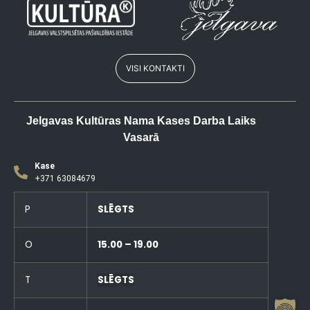
VISI KONTAKTI
Jelgavas Kultūras Nama Kases Darba Laiks
Vasarā
Kase
+371 63084679
P
SLĒGTS
O
15.00 – 19.00
T
SLĒGTS