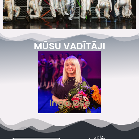
MŪSU VADĪTĀJI
Inga Ose