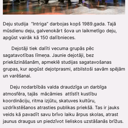
Deju studija “Intriga” darbojas kopš 1989.gada. Tajā
mūsdienu deju, galvenokārt šova un laikmetīgo deju,
apgūst vairāk kā 150 dalībnieces.
Dejotāji tiek dalīti vecuma grupās pēc
sagatavotības līmeņa. Jaunie dejotāji, bez
priekšzināšanām, apmeklē studijas sagatavošanas
grupas, kur apgūst dejotprasmi, atbilstoši savām spējām
un varēšanai.
Deju nodarbībās valda draudzīga un darbīga
atmosfēra, tajās mācāmies attīstīt kustību
koordināciju, ritma izjūtu, skatuves kultūru,
uzdrīkstēšanos atrasties publikas priekšā. Tas ir jauks
veids kā pavadīt savu brīvo laiku ārpus skolas, atrast
jaunus draugus un piedzīvot lieliskos uzstāšanās brīžus.