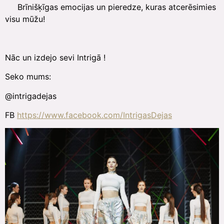
Brīnišķīgas emocijas un pieredze, kuras atcerēsimies
visu mūžu!
Nāc un izdejo sevi Intrigā !
Seko mums:
@intrigadejas
FB
https://www.facebook.com/IntrigasDejas