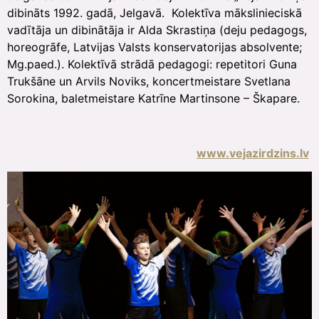
dibināts 1992. gadā, Jelgavā. Kolektīva mākslinieciskā
vadītāja un dibinātāja ir Alda Skrastiņa (deju pedagogs,
horeogrāfe, Latvijas Valsts konservatorijas absolvente;
Mg.paed.). Kolektīvā strādā pedagogi: repetitori Guna
Trukšāne un Arvils Noviks, koncertmeistare Svetlana
Sorokina, baletmeistare Katrīne Martinsone – Škapare.
www.vejazirdzins.lv