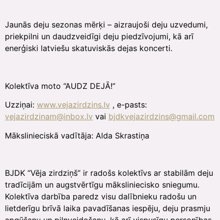
Jaunās deju sezonas mērķi – aizraujoši deju uzvedumi,
priekpilni un daudzveidīgi deju piedzīvojumi, kā arī
enerģiski latviešu skatuviskās dejas koncerti.
Kolektīva moto “AUDZ DEJĀ!”
Uzziņai:
www.vejazirdzins.lv
, e-pasts:
vejazirdzinam@inbox.lv
vai
bjdkvejazirdzins@gmail.com
Mākslinieciskā vadītāja: Alda Skrastiņa
BJDK “Vēja zirdziņš” ir radošs kolektīvs ar stabilām deju
tradīcijām un augstvērtīgu māksliniecisko sniegumu.
Kolektīva darbība paredz visu dalībnieku radošu un
lietderīgu brīvā laika pavadīšanas iespēju, deju prasmju