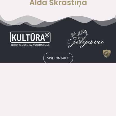
Alda Skrastiņa
VISI KONTAKTI
Jelgavas Kultūras Nama Kases Darba Laiks
Vasarā
Kase
+371 63084679
P
SLĒGTS