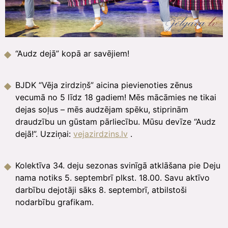
“Audz dejā” kopā ar savējiem!
BJDK “Vēja zirdziņš” aicina pievienoties zēnus
vecumā no 5 līdz 18 gadiem! Mēs mācāmies ne tikai
dejas soļus – mēs audzējam spēku, stiprinām
draudzību un gūstam pārliecību. Mūsu devīze “Audz
dejā!”. Uzziņai:
vejazirdzins.lv
.
Kolektīva 34. deju sezonas svinīgā atklāšana pie Deju
nama notiks 5. septembrī plkst. 18.00. Savu aktīvo
darbību dejotāji sāks 8. septembrī, atbilstoši
nodarbību grafikam.