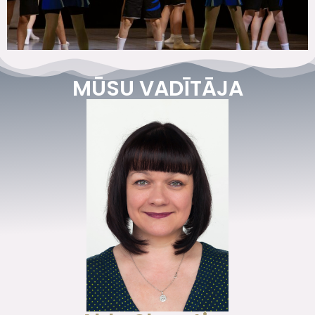
MŪSU VADĪTĀJA