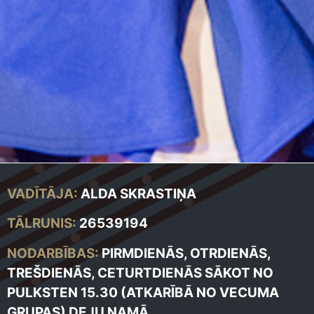
VADĪTĀJA:
ALDA SKRASTIŅA
TĀLRUNIS:
26539194
NODARBĪBAS:
PIRMDIENĀS, OTRDIENĀS,
TREŠDIENĀS, CETURTDIENĀS SĀKOT NO
PULKSTEN 15.30 (ATKARĪBĀ NO VECUMA
GRUPAS) DEJU NAMĀ.