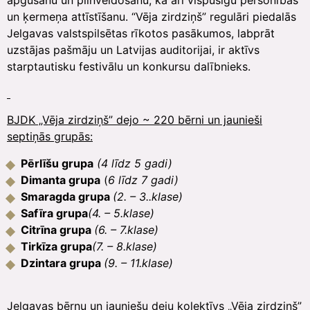
apgūšanu un pilnveidošanu, kā arī vispusīgu personības
un ķermeņa attīstīšanu. “Vēja zirdziņš” regulāri piedalās
Jelgavas valstspilsētas rīkotos pasākumos, labprāt
uzstājas pašmāju un Latvijas auditorijai, ir aktīvs
starptautisku festivālu un konkursu dalībnieks.
BJDK „Vēja zirdziņš” dejo ~ 220 bērni un jaunieši
septiņās grupās:
Pērlīšu grupa
(4 līdz 5 gadi)
Dimanta grupa
(
6 līdz 7 gadi)
Smaragda grupa
(2. – 3..klase)
Safīra grupa
(4. – 5.klase)
Citrīna grupa
(6. – 7.klase)
Tirkīza grupa
(7. – 8.klase)
Dzintara grupa
(9. – 11.klase)
Jelgavas bērnu un jauniešu deju kolektīvs „Vēja zirdziņš”