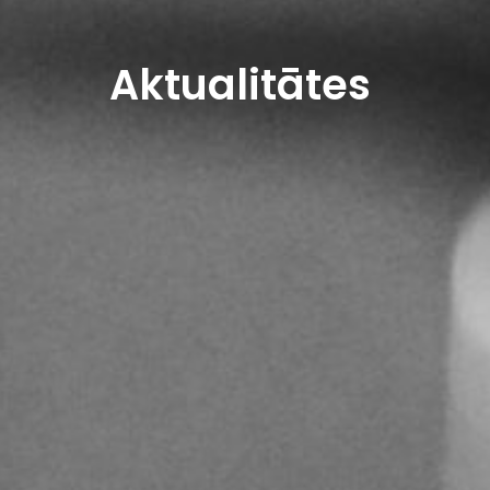
Aktualitātes