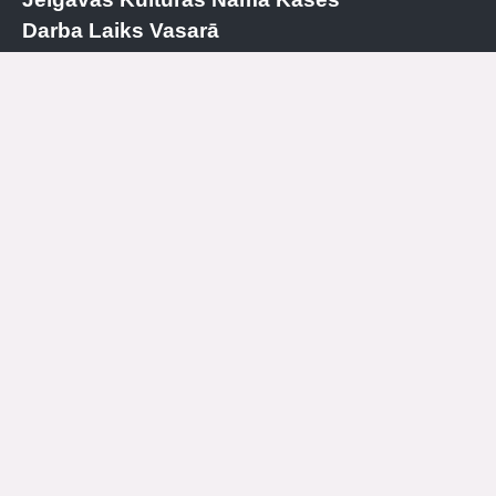
Darba Laiks Vasarā
Kase
+371 63084679
P
SLĒGTS
O
15.00 – 19.00
T
SLĒGTS
C
15.00 – 19.00
PK
SLĒGTS
S
SLĒGTS
SV
SLĒGTS