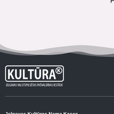
P
Jelgavas Kultūras Nama Kases