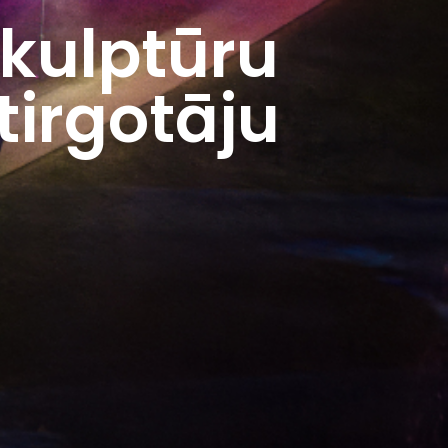
skulptūru
tirgotāju