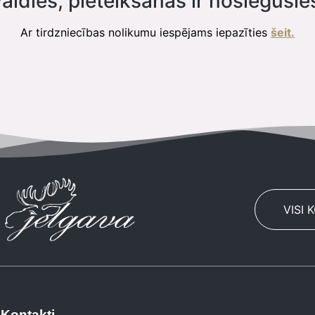
aldies, pieteikšanās ir noslēgusie
Ar tirdzniecības nolikumu iespējams iepazīties
šeit.
VISI 
Kontakti