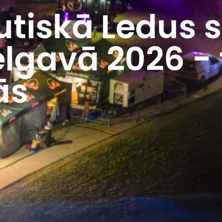
utiskā Ledus 
elgavā 2026 - 
ās