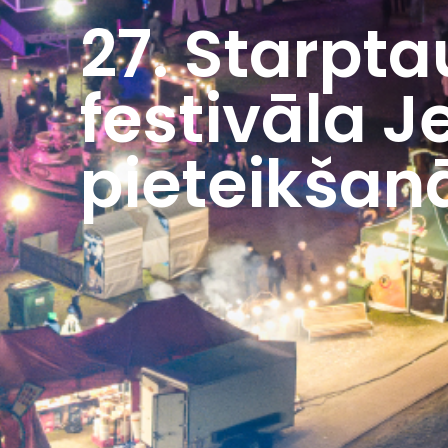
27. Starpta
festivāla J
pieteikšan