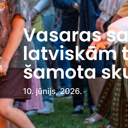
Vasaras sa
latviskām t
šamota sku
10. jūnijs, 2026.