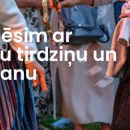
nēsim ar
u tirdziņu un
šanu