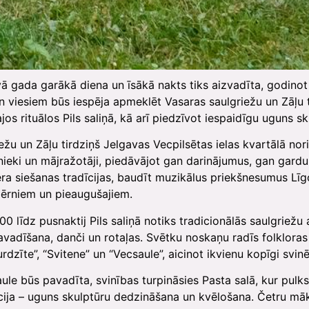
avā gada garākā diena un īsākā nakts tiks aizvadīta, godinot 
n viesiem būs iespēja apmeklēt Vasaras saulgriežu un Zāļu t
najos rituālos Pils saliņā, kā arī piedzīvot iespaidīgu uguns
ežu un Zāļu tirdziņš Jelgavas Vecpilsētas ielas kvartālā nori
nieki un mājražotāji, piedāvājot gan darinājumus, gan gard
era siešanas tradīcijas, baudīt muzikālus priekšnesumus Līg
bērniem un pieaugušajiem.
0 līdz pusnaktij Pils saliņā notiks tradicionālās saulgriežu 
 pavadīšana, danči un rotaļas. Svētku noskaņu radīs folklora
rdzīte”, “Svitene” un “Vecsaule”, aicinot ikvienu kopīgi svin
ule būs pavadīta, svinības turpināsies Pasta salā, kur pulks
ija – uguns skulptūru dedzināšana un kvēlošana. Četru māksl