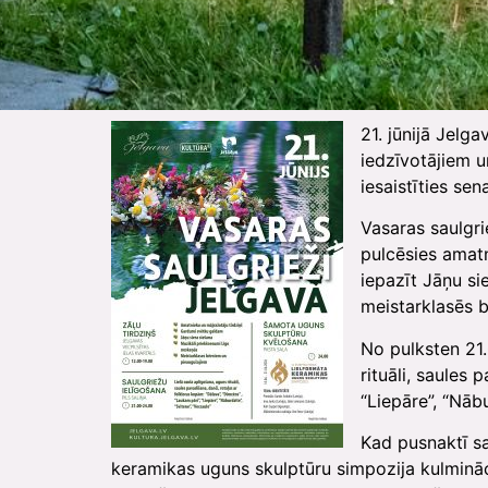
21. jūnijā Jelg
iedzīvotājiem u
iesaistīties se
Vasaras saulgri
pulcēsies amat
iepazīt Jāņu si
meistarklasēs 
No pulksten 21.0
rituāli, saules
“Liepāre”, “Nābu
Kad pusnaktī sa
keramikas uguns skulptūru simpozija kulmināc