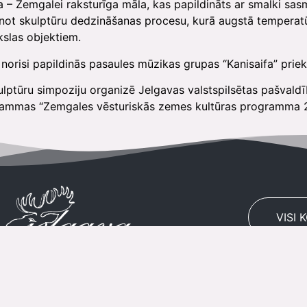
ta – Zemgalei raksturīga māla, kas papildināts ar smalki sa
īstenot skulptūru dedzināšanas procesu, kurā augstā tempera
kslas objektiem.
orisi papildinās pasaules mūzikas grupas “Kanisaifa” prie
lptūru simpoziju organizē Jelgavas valstspilsētas pašvaldība
ammas “Zemgales vēsturiskās zemes kultūras programma 2
VISI 