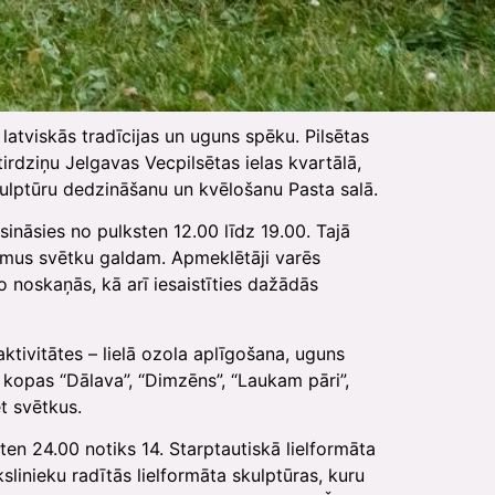
latviskās tradīcijas un uguns spēku. Pilsētas
irdziņu Jelgavas Vecpilsētas ielas kvartālā,
 skulptūru dedzināšanu un kvēlošanu Pasta salā.
sināsies no pulksten 12.00 līdz 19.00. Tajā
umus svētku galdam. Apmeklētāji varēs
o noskaņās, kā arī iesaistīties dažādās
aktivitātes – lielā ozola aplīgošana, uguns
s kopas “Dālava”, “Dimzēns”, “Laukam pāri”,
ēt svētkus.
ten 24.00 notiks 14. Starptautiskā lielformāta
inieku radītās lielformāta skulptūras, kuru