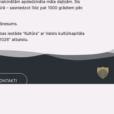
smalcinātām apdedzināta māla daļiņām. Šis
tūrā – sasniedzot līdz pat 1000 grādiem pēc
kšnesums.
s iestāde “Kultūra” ar Valsts kultūrkapitāla
026” atbalstu.
KONTAKTI