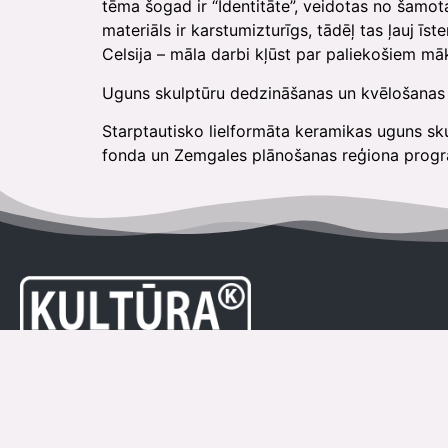
tēma šogad ir “Identitāte”, veidotas no šamo
materiāls ir karstumizturīgs, tādēļ tas ļauj 
Celsija – māla darbi kļūst par paliekošiem mā
Uguns skulptūru dedzināšanas un kvēlošanas n
Starptautisko lielformāta keramikas uguns sku
fonda un Zemgales plānošanas reģiona progr