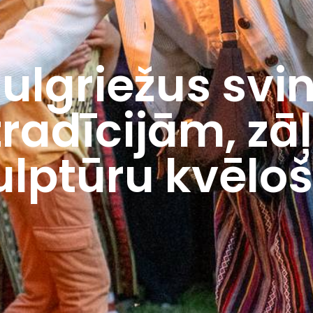
ulgriežus svi
radīcijām, zāļ
lptūru kvēlo