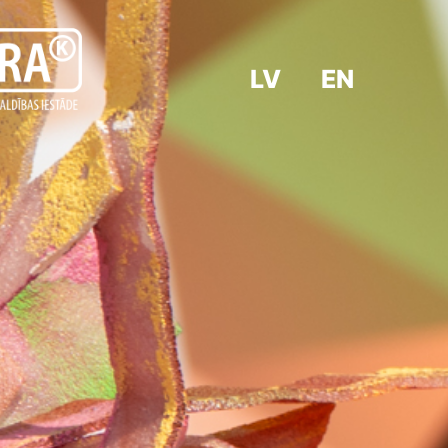
LV
EN