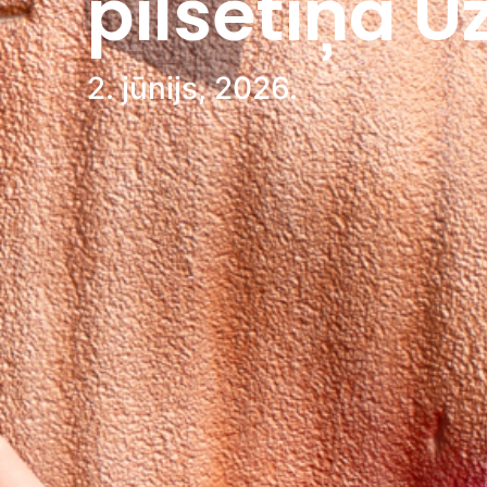
pilsētiņā 
2. jūnijs, 2026.