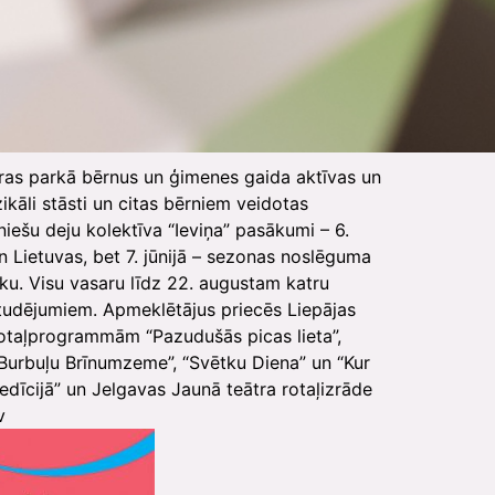
aras parkā bērnus un ģimenes gaida aktīvas un
ikāli stāsti un citas bērniem veidotas
iešu deju kolektīva “Ieviņa” pasākumi – 6.
n Lietuvas, bet 7. jūnijā – sezonas noslēguma
eku. Visu vasaru līdz 22. augustam katru
tudējumiem. Apmeklētājus priecēs Liepājas
 rotaļprogrammām “Pazudušās picas lieta”,
“Burbuļu Brīnumzeme”, “Svētku Diena” un “Kur
dīcijā” un Jelgavas Jaunā teātra rotaļizrāde
v