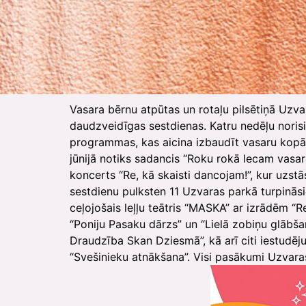
Vasara bērnu atpūtas un rotaļu pilsētiņā Uzv
daudzveidīgas sestdienas. Katru nedēļu norisin
programmas, kas aicina izbaudīt vasaru kopā. 
jūnijā notiks sadancis “Roku rokā lecam vasar
koncerts “Re, kā skaisti dancojam!”, kur uzst
sestdienu pulksten 11 Uzvaras parkā turpinās
ceļojošais leļļu teātris “MASKA” ar izrādēm “
“Poniju Pasaku dārzs” un “Lielā zobiņu glābša
Draudzība Skan Dziesmā”, kā arī citi iestudē
“Svešinieku atnākšana”. Visi pasākumi Uzvaras