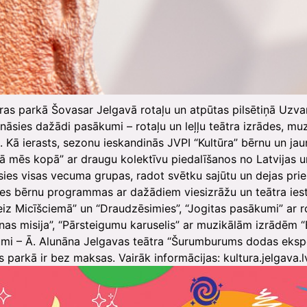
aras parkā Šovasar Jelgavā rotaļu un atpūtas pilsētiņā Uzv
āsies dažādi pasākumi – rotaļu un leļļu teātra izrādes, muz
Kā ierasts, sezonu ieskandinās JVPI “Kultūra” bērnu un jaun
ā mēs kopā” ar draugu kolektīvu piedalīšanos no Latvijas u
āsies visas vecuma grupas, radot svētku sajūtu un dejas pri
ies bērnu programmas ar dažādiem viesizrāžu un teātra ies
Reiz Micīšciemā” un “Draudzēsimies”, “Jogitas pasākumi” ar
nas misija”, “Pārsteigumu karuselis” ar muzikālām izrādēm 
jumi – Ā. Alunāna Jelgavas teātra “Šurumburums dodas ekspe
 parkā ir bez maksas. Vairāk informācijas: kultura.jelgava.l