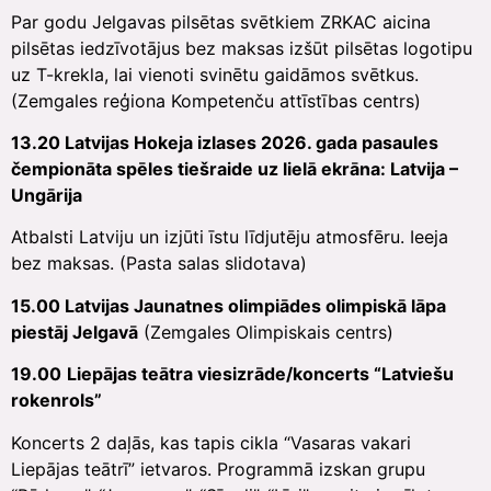
Par godu Jelgavas pilsētas svētkiem ZRKAC aicina
pilsētas iedzīvotājus bez maksas izšūt pilsētas logotipu
uz T-krekla, lai vienoti svinētu gaidāmos svētkus.
(Zemgales reģiona Kompetenču attīstības centrs)
13.20 Latvijas Hokeja izlases 2026. gada pasaules
čempionāta spēles tiešraide uz lielā ekrāna: Latvija –
Ungārija
Atbalsti Latviju un izjūti īstu līdjutēju atmosfēru. Ieeja
bez maksas. (Pasta salas slidotava)
15.00 Latvijas Jaunatnes olimpiādes olimpiskā lāpa
piestāj Jelgavā
(Zemgales Olimpiskais centrs)
19.00
Liepājas teātra viesizrāde/koncerts “Latviešu
rokenrols”
Koncerts 2 daļās, kas tapis cikla “Vasaras vakari
Liepājas teātrī” ietvaros. Programmā izskan grupu