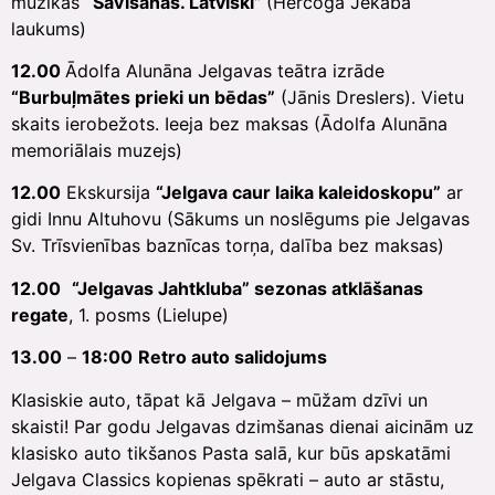
mūzikas
“Savīšanās. Latviski”
(Hercoga Jēkaba
laukums)
12.00
Ādolfa Alunāna Jelgavas teātra izrāde
“Burbuļmātes prieki un bēdas”
(Jānis Dreslers). Vietu
skaits ierobežots. Ieeja bez maksas (Ādolfa Alunāna
memoriālais muzejs)
12.00
Ekskursija
“Jelgava caur laika kaleidoskopu”
ar
gidi Innu Altuhovu (Sākums un noslēgums pie Jelgavas
Sv. Trīsvienības baznīcas torņa, dalība bez maksas)
12.00
“Jelgavas Jahtkluba” sezonas atklāšanas
regate
, 1. posms (Lielupe)
13.00
–
18:00
Retro auto salidojums
Klasiskie auto, tāpat kā Jelgava – mūžam dzīvi un
skaisti! Par godu Jelgavas dzimšanas dienai aicinām uz
klasisko auto tikšanos Pasta salā, kur būs apskatāmi
Jelgava Classics kopienas spēkrati – auto ar stāstu,