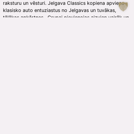
raksturu un vēsturi. Jelgava Classics kopiena apvieno
klasisko auto entuziastus no Jelgavas un tuvākas,
tālākas apkārtnes. Grupai pievienojas aizvien vairāk un
vairāk retro auto piekritēju, jo nosacījums ir viens un
vienkāršs – patīk un esi klasiska auto īpašnieks. Būs
apskatāmi ap 60 auto. (Pasta sala)
14.00
– 19.00
“Tavs Ritms. Tava Jelgava”
jauno
mūziķu
skatuve
jauniešu zonā “SaVIENOjums”
Jelgavas pilsētas svētku Jauniešu zonā jeb Jauniešu
kvartālā jauniešu centri piedāvās mūsdienīgas, radošas
un iesaistošas aktivitātes, kas uzrunās dažādas
intereses. Tā būs vieta, kur izmēģināt ko jaunu, pavadīt
laiku ar draugiem un izbaudīt brīvu, neformālu
atmosfēru. Apmeklētāji varēs klausīties vietējo jauniešu
muzikālos priekšnesumus, nobaudīt dažādus ēdienus,
kā arī pārbaudīt savu spēku un veiklību aktivitātēs.
Programma būs veidota tā, lai radītu interesi,
iedvesmotu un sniegtu pozitīvu pieredzi ikvienam