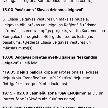
(Zemgales reģiona Kompetenču attīstības centrs)
15.00
Pasākums
“Slavas dziesma Jelgavai”
Ģ. Eliasa Jelgavas vēstures un mākslas muzeja,
Jelgavas bibliotēkas un Jelgavas Reģionālā tūrisma
informācijas centra kopīgs projekts, veltīts Kurzemes un
Zemgales hercogistes 465 gadu atcerei. Ieskaņas
pasākums. (Ģederta Eliasa Jelgavas vēstures un
mākslas muzejs)
18.00
Jelgavas pilsētas svētku gājiens
“Ieskandini
Jelgavu”
(Lielā iela)
*19.05
Deju zibakcija
kopā ar Profesionālās ievirzes
deju skolu “Benefice” un JVPI “Kultūra” deju studiju
“Intriga” (Hercoga Jēkaba laukums)
19.15
–
02.00
Jauniešu zona “SaVIENOjums”
ar DJ un
“street food” (Skvērs aiz Kultūras nama)