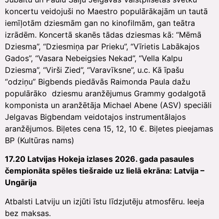
koncertu veidojuši no Maestro populārākajām un tautā
iemīļotām dziesmām gan no kinofilmām, gan teātra
izrādēm. Koncertā skanēs tādas dziesmas kā: “Mēmā
Dziesma”, “Dziesmiņa par Prieku”, “Vīrietis Labākajos
Gados”, “Vasara Nebeigsies Nekad”, “Vella Kalpu
Dziesma”, “Virši Zied”, “Varavīksne”, u.c. Kā īpašu
“odziņu” Bigbends piedāvās Raimonda Paula dažu
populārāko dziesmu aranžējumus Grammy godalgotā
komponista un aranžētāja Michael Abene (ASV) speciāli
Jelgavas Bigbendam veidotajos instrumentālajos
aranžējumos. Biļetes cena 15, 12, 10 €. Biļetes pieejamas
BP (Kultūras nams)
17.20 Latvijas Hokeja izlases 2026. gada pasaules
čempionāta spēles tiešraide uz lielā ekrāna: Latvija –
Ungārija
Atbalsti Latviju un izjūti īstu līdzjutēju atmosfēru. Ieeja
bez maksas.