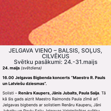
JELGAVA VIENO – BALSIS, SOĻUS,
CILVĒKUS
Svētku pasākumi: 24.-31.maijs
24. maijs
(svētdiena)
16.00
Jelgavas Bigbenda koncerts
“Maestro R. Pauls
un Latviešu dziesmas”.
Solisti –
Renārs Kaupers, Jānis Jubalts, Paula Saija
. Tā
kā šis gads aizrit Maestro Raimonds Paula zīmē arī
Jelgavas bigbends ar solistiem Renāru Kauperu, Jāni
Jubaltu un Paulu Saiju Jelgavas Valstpilsētas svētku