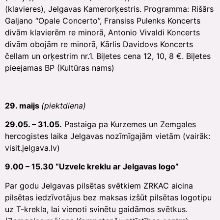
(klavieres), Jelgavas Kamerorķestris. Programma: Rišārs
Galjano “Opale Concerto”, Fransiss Pulenks Koncerts
divām klavierēm re minorā, Antonio Vivaldi Koncerts
divām obojām re minorā, Kārlis Davidovs Koncerts
čellam un orķestrim nr.1. Biļetes cena 12, 10, 8 €. Biļetes
pieejamas BP (Kultūras nams)
29. maijs
(piektdiena)
29.05. – 31.05.
Pastaiga pa Kurzemes un Zemgales
hercogistes laika Jelgavas nozīmīgajām vietām (vairāk:
visit.jelgava.lv)
9.00 – 15.30 “Uzvelc kreklu ar Jelgavas logo”
Par godu Jelgavas pilsētas svētkiem ZRKAC aicina
pilsētas iedzīvotājus bez maksas izšūt pilsētas logotipu
uz T-krekla, lai vienoti svinētu gaidāmos svētkus.