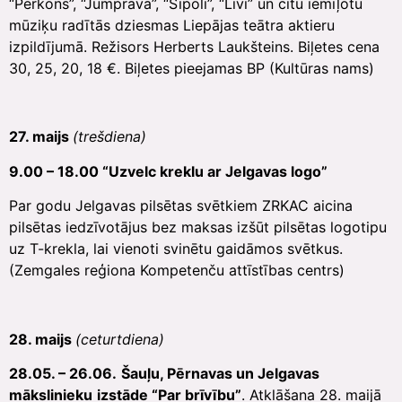
“Pērkons”, “Jumprava”, “Sīpoli”, “Līvi” un citu iemīļotu
mūziķu radītās dziesmas Liepājas teātra aktieru
izpildījumā. Režisors Herberts Laukšteins. Biļetes cena
30, 25, 20, 18 €. Biļetes pieejamas BP (Kultūras nams)
27. maijs
(trešdiena)
9.00 – 18.00 “Uzvelc kreklu ar Jelgavas logo”
Par godu Jelgavas pilsētas svētkiem ZRKAC aicina
pilsētas iedzīvotājus bez maksas izšūt pilsētas logotipu
uz T-krekla, lai vienoti svinētu gaidāmos svētkus.
(Zemgales reģiona Kompetenču attīstības centrs)
28. maijs
(ceturtdiena)
28.05. – 26.06.
Šauļu, Pērnavas un Jelgavas
mākslinieku
izstāde “Par brīvību”
. Atklāšana 28. maijā