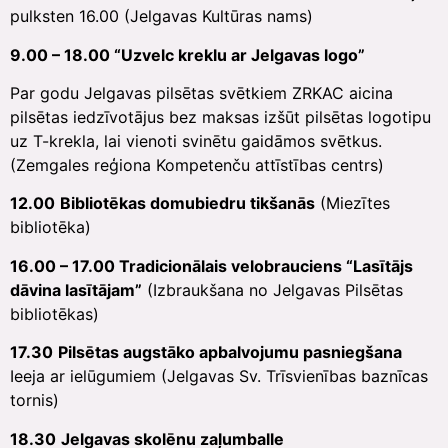
pulksten 16.00 (Jelgavas Kultūras nams)
9.00 – 18.00 “Uzvelc kreklu ar Jelgavas logo”
Par godu Jelgavas pilsētas svētkiem ZRKAC aicina
pilsētas iedzīvotājus bez maksas izšūt pilsētas logotipu
uz T-krekla, lai vienoti svinētu gaidāmos svētkus.
(Zemgales reģiona Kompetenču attīstības centrs)
12.00
Bibliotēkas domubiedru tikšanās
(Miezītes
bibliotēka)
16.00 – 17.00 Tradicionālais velobrauciens “Lasītājs
dāvina lasītājam”
(Izbraukšana no Jelgavas Pilsētas
bibliotēkas)
17.30
Pilsētas augstāko apbalvojumu pasniegšana
Ieeja ar ielūgumiem (Jelgavas Sv. Trīsvienības baznīcas
tornis)
18.30
Jelgavas skolēnu zaļumballe