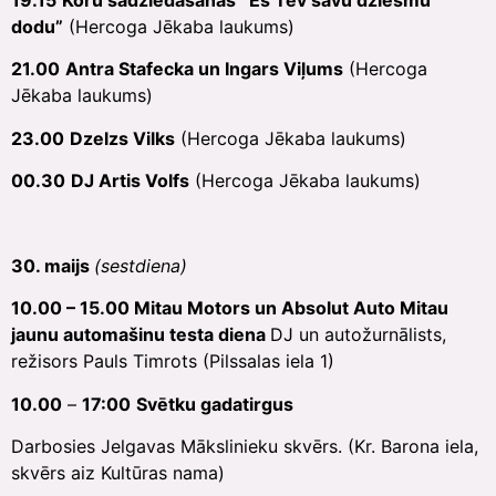
19.15
Koru sadziedāšanās
“Es Tev savu dziesmu
dodu”
(Hercoga Jēkaba laukums)
21.00
Antra Stafecka un Ingars Viļums
(Hercoga
Jēkaba laukums)
23.00
Dzelzs Vilks
(Hercoga Jēkaba laukums)
00.30
DJ Artis Volfs
(Hercoga Jēkaba laukums)
30. maijs
(sestdiena)
10.00 – 15.00 Mitau Motors un Absolut Auto Mitau
jaunu automašinu testa diena
DJ un autožurnālists,
režisors Pauls Timrots (Pilssalas iela 1)
10.00
–
17:00
Svētku gadatirgus
Darbosies Jelgavas Mākslinieku skvērs. (Kr. Barona iela,
skvērs aiz Kultūras nama)