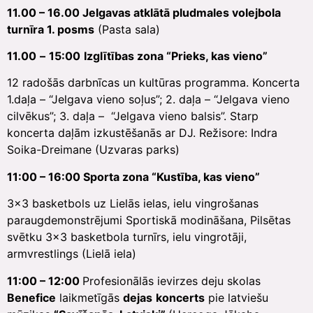
11.00 – 16.00 Jelgavas atklātā pludmales volejbola
turnīra 1. posms
(Pasta sala)
11.00
–
15:00
Izglītības zona “Prieks, kas vieno”
12 radošās darbnīcas un kultūras programma. Koncerta
1.daļa – “Jelgava vieno soļus”; 2. daļa – “Jelgava vieno
cilvēkus”; 3. daļa – “Jelgava vieno balsis”. Starp
koncerta daļām izkustēšanās ar DJ. Režisore: Indra
Soika-Dreimane (Uzvaras parks)
11:00 – 16:00 Sporta zona “Kustība, kas vieno”
3×3 basketbols uz Lielās ielas, ielu vingrošanas
paraugdemonstrējumi Sportiskā modināšana, Pilsētas
svētku 3×3 basketbola turnīrs, ielu vingrotāji,
armvrestlings (Lielā iela)
11:00 – 12:00
Profesionālās ievirzes deju skolas
Benefice
laikmetīgās
dejas
koncerts
pie latviešu