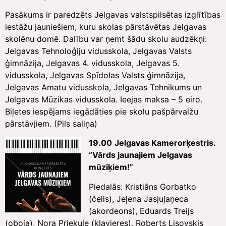
Pasākums ir paredzēts Jelgavas valstspilsētas izglītības
iestāžu jauniešiem, kuru skolas pārstāvētas Jelgavas
skolēnu domē. Dalību var ņemt šādu skolu audzēkņi:
Jelgavas Tehnoloģiju vidusskola, Jelgavas Valsts
ģimnāzija, Jelgavas 4. vidusskola, Jelgavas 5.
vidusskola, Jelgavas Spīdolas Valsts ģimnāzija,
Jelgavas Amatu vidusskola, Jelgavas Tehnikums un
Jelgavas Mūzikas vidusskola. Ieejas maksa – 5 eiro.
Biļetes iespējams iegādāties pie skolu pašpārvalžu
pārstāvjiem. (Pils saliņa)
19.00
Jelgavas Kamerorķestris.
“Vārds jaunajiem Jelgavas
mūziķiem!”
Piedalās: Kristiāns Gorbatko
(čells), Jeļena Jasjuļaņeca
(akordeons), Eduards Treijs
(oboja), Nora Priekule (klavieres), Roberts Lisovskis