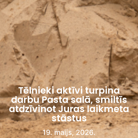
Tēlnieki aktīvi turpina
darbu Pasta salā, smiltīs
atdzīvinot Juras laikmeta
stāstus
19. maijs, 2026.