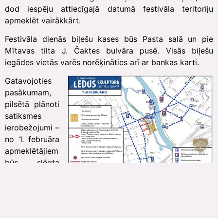
dod iespēju attiecīgajā datumā festivāla teritoriju
apmeklēt vairākkārt.
Festivāla dienās biļešu kases būs Pasta salā un pie
Mītavas tilta J. Čaktes bulvāra pusē. Visās biļešu
iegādes vietās varēs norēķināties arī ar bankas karti.
Gatavojoties
pasākumam,
pilsētā plānoti
satiksmes
ierobežojumi –
no 1. februāra
apmeklētājiem
būs slēgta
Pasta sala,
atstājot piekļuvi publiskajai slidotavai, bērnu
laukumiņam un restorānam “Pilsētas elpa”, bet no 5.
februāra uzbūves procesā drošības nolūkos tiks