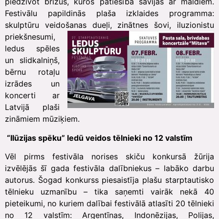
piedzīvot brīžus, kuros patiesība savijas ar maldiem.
Festivālu papildinās plaša izklaides programma:
skulptūru veidošanas dueļi, zinātnes šovi, iluzionistu
priekšnesumi,
ledus spēles
un slidkalniņš,
bērnu rotaļu
izrādes un
koncerti ar
Latvijā plaši
zināmiem mūziķiem.
“Ilūzijas spēku” ledū veidos tēlnieki no 12 valstīm
Vēl pirms festivāla norises skiču konkursā žūrija
izvēlējās šī gada festivāla dalībniekus – labāko darbu
autorus. Šogad konkurss piesaistīja plašu starptautisko
tēlnieku uzmanību – tika saņemti vairāk nekā 40
pieteikumi, no kuriem dalībai festivālā atlasīti 20 tēlnieki
no 12 valstīm: Argentīnas, Indonēzijas, Polijas,