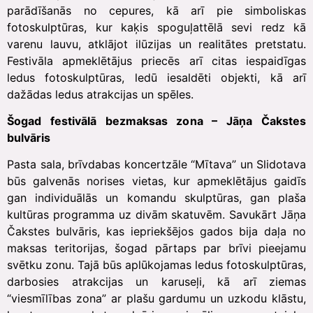
parādīšanās no cepures, kā arī pie simboliskas
fotoskulptūras, kur kaķis spoguļattēlā sevi redz kā
varenu lauvu, atklājot ilūzijas un realitātes pretstatu.
Festivāla apmeklētājus priecēs arī citas iespaidīgas
ledus fotoskulptūras, ledū iesaldēti objekti, kā arī
dažādas ledus atrakcijas un spēles.
Šogad festivālā bezmaksas zona – Jāņa Čakstes
bulvāris
Pasta sala, brīvdabas koncertzāle “Mītava” un Slidotava
būs galvenās norises vietas, kur apmeklētājus gaidīs
gan individuālās un komandu skulptūras, gan plaša
kultūras programma uz divām skatuvēm. Savukārt Jāņa
Čakstes bulvāris, kas iepriekšējos gados bija daļa no
maksas teritorijas, šogad pārtaps par brīvi pieejamu
svētku zonu. Tajā būs aplūkojamas ledus fotoskulptūras,
darbosies atrakcijas un karuseļi, kā arī ziemas
“viesmīlības zona” ar plašu gardumu un uzkodu klāstu,