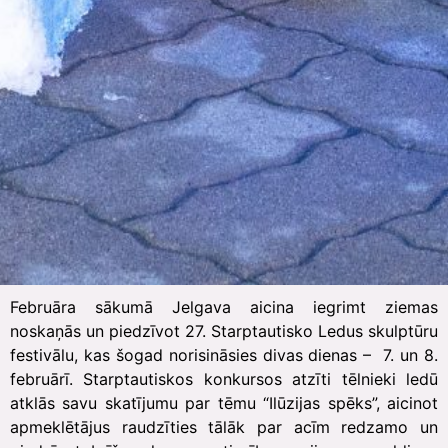
Februāra sākumā Jelgava aicina iegrimt ziemas
noskaņās un piedzīvot 27. Starptautisko Ledus skulptūru
festivālu, kas šogad norisināsies divas dienas – 7. un 8.
februārī. Starptautiskos konkursos atzīti tēlnieki ledū
atklās savu skatījumu par tēmu “Ilūzijas spēks”, aicinot
apmeklētājus raudzīties tālāk par acīm redzamo un