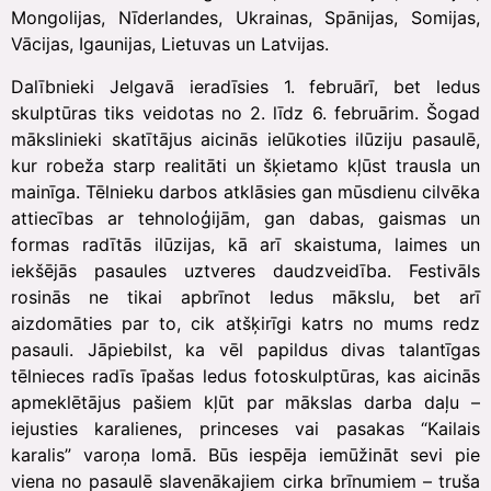
Mongolijas, Nīderlandes, Ukrainas, Spānijas, Somijas,
Vācijas, Igaunijas, Lietuvas un Latvijas.
Dalībnieki Jelgavā ieradīsies 1. februārī, bet ledus
skulptūras tiks veidotas no 2. līdz 6. februārim. Šogad
mākslinieki skatītājus aicinās ielūkoties ilūziju pasaulē,
kur robeža starp realitāti un šķietamo kļūst trausla un
mainīga. Tēlnieku darbos atklāsies gan mūsdienu cilvēka
attiecības ar tehnoloģijām, gan dabas, gaismas un
formas radītās ilūzijas, kā arī skaistuma, laimes un
iekšējās pasaules uztveres daudzveidība. Festivāls
rosinās ne tikai apbrīnot ledus mākslu, bet arī
aizdomāties par to, cik atšķirīgi katrs no mums redz
pasauli. Jāpiebilst, ka vēl papildus divas talantīgas
tēlnieces radīs īpašas ledus fotoskulptūras, kas aicinās
apmeklētājus pašiem kļūt par mākslas darba daļu –
iejusties karalienes, princeses vai pasakas “Kailais
karalis” varoņa lomā. Būs iespēja iemūžināt sevi pie
viena no pasaulē slavenākajiem cirka brīnumiem – truša