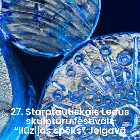
27. Starptautiskais Ledus
skulptūru festivāls
“Ilūzijas spēks” Jelgavā