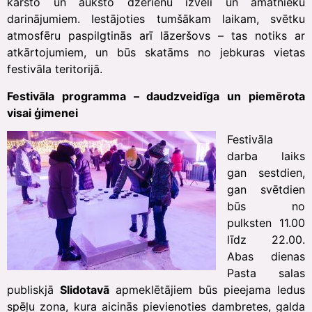
karsto un auksto dzērienu izvēli un amatnieku
darinājumiem. Iestājoties tumšākam laikam, svētku
atmosfēru paspilgtinās arī lāzeršovs – tas notiks ar
atkārtojumiem, un būs skatāms no jebkuras vietas
festivāla teritorijā.
Festivāla programma – daudzveidīga un piemērota
visai ģimenei
Festivāla
darba laiks
gan sestdien,
gan svētdien
būs no
pulksten 11.00
līdz 22.00.
Abas dienas
Pasta salas
publiskjā
Slidotavā
apmeklētājiem būs pieejama ledus
spēļu zona, kura aicinās pievienoties dambretes, galda