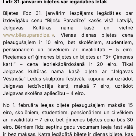
Līdz 31. janvārim biļetes var iegādāties lētāk
Biļetes līdz 31. janvārim iespējams iegādāties par
izdevīgāku cenu “Biļešu Paradīze” kasēs visā Latvijā,
Jelgavas Kultūras nama kasē un vietnē
www.bilesuparadize.lv
. Vienas dienas biļetes cena
pieaugušajiem ir 10 eiro, bet skolēniem, studentiem,
pensionāriem un cilvēkiem ar invaliditāti – 5 eiro.
Pieejamas arī ģimenes biļetes un biļetes ar “3+ Ģimenes
karti” – cena iepriekšpārdošanā ir 20 eiro. Tikai
Jelgavas kultūras nama kasē biļete ar “Jelgavas
Vēstneša” Ledus skulptūru festivāla kuponu vai uzrādot
Jelgavas iedzīvotāja karti, maksā 7 eiro, uzrādot
Jelgavas skolēna apliecību – 4 eiro.
No 1. februāra ieejas biļete pieaugušajiem maksās 15
eiro, skolēniem, studentiem, pensionāriem un cilvēkiem
ar invaliditāti – 7 eiro, bet ģimenes biļetes cena būs 30
eiro. Bērniem līdz septiņu gadu vecumam ieeja festivālā
ir bez maksas. Katra iegādātā biļete ir dienas biļete, kas