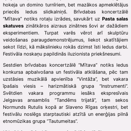
hokeja un domino turnīriem, bet mazākos apmeklētājus
priecēs ledus slidkalniņš. Brīvdabas koncertzālē
“Mītava” notiks rotaļu izrādes, savukārt uz
Pasta salas
skatuves
zinātkāros aizraus zinātnes šovi ar dažādiem
eksperimentiem. Turpat varēs vērot arī skulptūru
veidošanas paraugdemonstrējumus, liekot skatītājiem
sekot līdzi, kā mākslinieku rokās dzimst īsti ledus darbi.
Festivāla noskaņu papildinās iluzionista priekšnesumi.
Sestdien brīvdabas koncertzālē “Mītava” notiks ledus
konkursa apbalvošana un festivāla atklāšana, pēc tam
uzstāsies muzikālā apvienība “Vintāža”, bet vakara
īpašais viesis – harizmātiskā grupa “Instrumenti”.
Svētdien vakara programmu iesāks ekspresīvais
Jelgavas ansamblis “Tandēms trijatā”, tam sekos
Normunds Rutulis kopā ar Slaveno Rīgas orķestri, bet
festivālu noslēgs starptautiski atzītā un enerģijas pilnā
etnomūzikas grupa “Tautumeitas”.