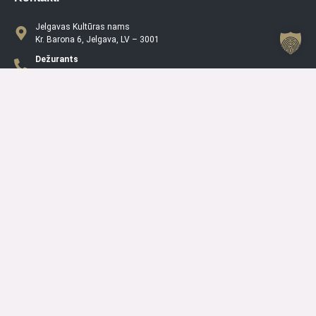
Jelgavas Kultūras nams
Kr. Barona 6, Jelgava, LV – 3001
Dežurants
+371 63005432
Jelgavas Kultūras Nama Darba Laiks
P
08.00 – 19.00
O
08.00 – 19.00
T
08.00 – 19.00
C
08.00 – 19.00
PK
08.00 – 19.00
S
10.00 – 15.00