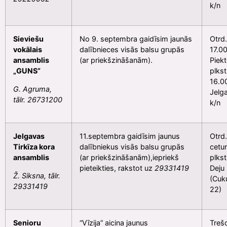
k/n
Sieviešu
No 9. septembra gaidīsim jaunās
Otrd.
vokālais
dalībnieces visās balsu grupās
17.00
ansamblis
(ar priekšzināšanām).
Piekt
„GUNS”
plkst
16.0
G. Agruma,
Jelg
tālr. 26731200
k/n
Jelgavas
11.septembra gaidīsim jaunus
Otrd.
Tirkīza kora
dalībniekus visās balsu grupās
cetur
ansamblis
(ar priekšzināšanām),iepriekš
plkst
pieteikties, rakstot uz
29331419
Deju
Ž. Siksna, tālr.
(Cuku
29331419
22)
Senioru
“Vīzija” aicina jaunus
Trešd