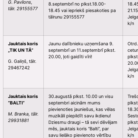
G. Pavilons,
8.septembrī no plkst.18.00-
18.4
tālr. 29155577
18.45 vai iepriekš piesakoties pa
21.15
tālrunu 29155577
Jelg
k/n
Jauktais koris
Jaunu dalībnieku uzņemšana 9.
Otrd.
„TIK UN TĀ”
septembrī un 11.septembrī plkst.
cetur
20.00, ļoti gaidīti vīri!
plkst
G. Galiņš, tālr.
20.0
29467242
Jelg
k/n
Jauktais koris
30.augustā plkst. 10.00 un visu
Treš
“BALTI”
septembri aicinām mums
plkst
pievienoties jauniešus, kas vēlas
18.3
M. Branka, tālr.
muzikāli piepildīt savu ikdienu!
Sest
29931881
Dziesmu draugi – tā sevi dēvējam
plkst
mēs, jauktais koris “Balti”, par
Jelg
savu lielāko pievienoto vērtību
k/n