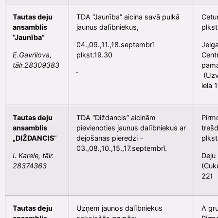
Tautas deju
TDA “Jaunība” aicina savā pulkā
Cetur
ansamblis
jaunus dalībniekus,
plkst
“Jaunība”
04.,09.,11.,18.septembrī
Jelg
E.Gavrilova,
plkst.19.30
Cent
tālr.28309383
pama
(Uzv
iela 
Tautas deju
TDA “Diždancis” aicinām
Pirmd
ansamblis
pievienoties jaunus dalībniekus ar
trešd
„DIŽDANCIS
”
dejošanas pieredzi –
plkst
03.,08.,10.,15.,17.septembrī.
I. Karele, tālr.
Deju
28374363
(Cuku
22)
Tautas deju
Uzņem jaunos dalībniekus
A gr