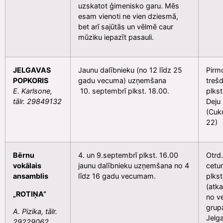
uzskatot ģimenisko garu. Mēs
esam vienoti ne vien dziesmā,
bet arī sajūtās un vēlmē caur
mūziku iepazīt pasauli.
JELGAVAS
Jaunu dalībnieku (no 12 līdz 25
Pirmd
POPKORIS
gadu vecuma) uzņemšana
trešd
E. Karlsone,
10. septembrī plkst. 18.00.
plkst
tālr. 29849132
Deju
(Cuku
22)
Bērnu
4. un 9.septembrī plkst. 16.00
Otrd.
vokālais
jaunu dalībnieku uzņemšana no 4
cetur
ansamblis
līdz 16 gadu vecumam.
plkst
(atka
„ROTIŅA”
no v
grup
A. Pizika, tālr.
Jelg
29229062