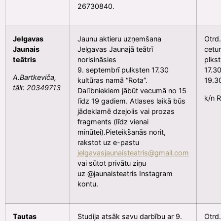
26730840.
Jelgavas
Jaunu aktieru uzņemšana
Otrd.
Jaunais
Jelgavas Jaunajā teātrī
cetur
teātris
norisināsies
plkst
9. septembrī pulksten 17.30
17.3
A.Bartkeviča,
kultūras namā “Rota”.
19.3
tālr. 20349713
Dalībniekiem jābūt vecumā no 15
k/n 
līdz 19 gadiem. Atlases laikā būs
jādeklamē dzejolis vai prozas
fragments (līdz vienai
minūtei).Pieteikšanās norit,
rakstot uz e-pastu
jelgavasjaunaisteatris@gmail.com
vai sūtot privātu ziņu
uz @jaunaisteatris Instagram
kontu.
Tautas
Studija atsāk savu darbību ar 9.
Otrd.