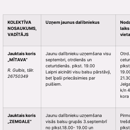
KOLEKTĪVA
Uzņem jaunus dalībniekus
Noda
NOSAUKUMS,
laiks
VADĪTĀJS
viet
Jauktais koris
Jaunu dalībnieku uzņemšana visu
Otrd.
„MĪTAVA”
septembri, otrdienās un
cetur
ceturtdienās. plkst. 19.00
plkst
R. Gulbis, tālr.
Laipni aicināti visu balsu pārstāvji,
19.0
26750349
bet īpaši priecāsimies par
21.3
puišiem.
Jelg
k/n 
kora 
Jauktais koris
Jaunu dalībnieku uzņemšana
Pirmd
„ZEMGALE”
visās balsu grupās 3.septembrī
trešd
no plkst.18.00- 19.00 un
plkst