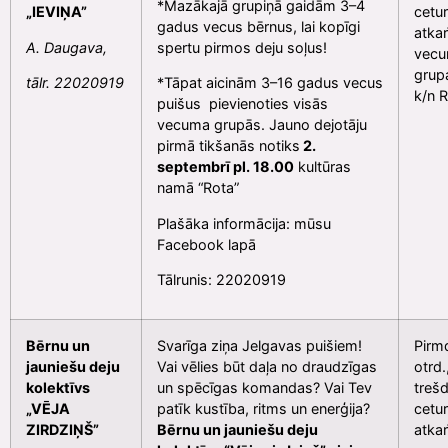
*Mazākajā grupiņā gaidām 3–4
„IEVIŅA”
cetu
gadus vecus bērnus, lai kopīgi
atka
A. Daugava,
spertu pirmos deju soļus!
vec
grup
tālr. 22020919
*Tāpat aicinām 3–16 gadus vecus
k/n 
puišus pievienoties visās
vecuma grupās. Jauno dejotāju
pirmā tikšanās notiks
2.
septembrī pl. 18.00
kultūras
namā “Rota”
Plašāka informācija: mūsu
Facebook lapā
Tālrunis: 22020919
Bērnu un
Svarīga ziņa Jelgavas puišiem!
Pirmd
jauniešu deju
Vai vēlies būt daļa no draudzīgas
otrd.
kolektīvs
un spēcīgas komandas? Vai Tev
trešd
„VĒJA
patīk kustība, ritms un enerģija?
cetur
ZIRDZIŅŠ”
Bērnu un jauniešu deju
atka