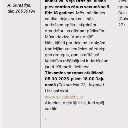
kolektīvs “Vēja zirdziņš” aicina
vec
A. Skrastiņa,
pievienoties zēnus vecumā no 5
grup
tālr. 26539194
līdz 18 gadiem.
Mēs mācāmies
Deju
ne tikai dejas soļus – mēs
(Cuku
audzējam spēku, stiprinām
22)
draudzību un gūstam pārliecību.
Mūsu devīze “Audz dejā!”.
Nāc, kļūsti par daļu no kopīgām
tradīcijām un iemācies pārsteigt
gan draugus, gan skatītājus!
Kolektīva mēģinājumi ir darbīgi un
jautri. Kā radīti tieši tev!
Tiekamies sezonas atklāšanā
05.09.2025. plkst. 18.00 Deju
namā
(Cukura iela 22, Jelgava).
Uzziņai skat.:
www.vejazirdzins.lv
Atceries, dejotāji ir tie, kuri spēj
vairāk!