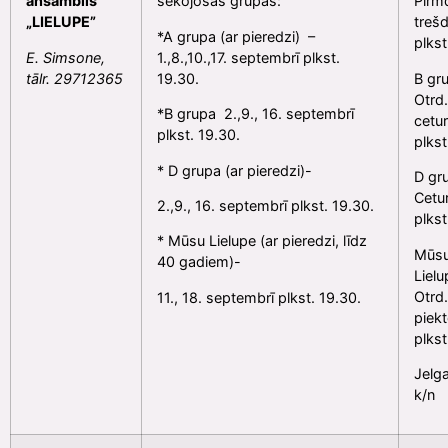
ansamblis
sekojošās grupās:
Pirmd
„LIELUPE”
trešd
*A grupa (ar pieredzi) –
plkst
E. Simsone,
1.,8.,10.,17. septembrī plkst.
tālr. 29712365
19.30.
B gr
Otrd.
*B grupa 2.,9., 16. septembrī
cetur
plkst. 19.30.
plkst
* D grupa (ar pieredzi)-
D gr
Cetur
2.,9., 16. septembrī plkst. 19.30.
plkst
* Mūsu Lielupe (ar pieredzi, līdz
Mūs
40 gadiem)-
Lielu
Otrd.
11., 18. septembrī plkst. 19.30.
piekt
plkst
Jelg
k/n