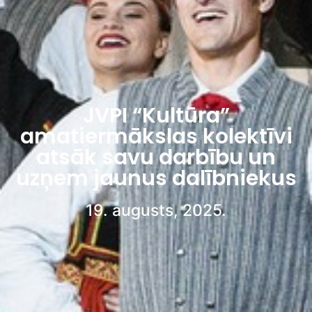
JVPI “Kultūra”
amatiermākslas kolektīvi
atsāk savu darbību un
uzņem jaunus dalībniekus
19. augusts, 2025.