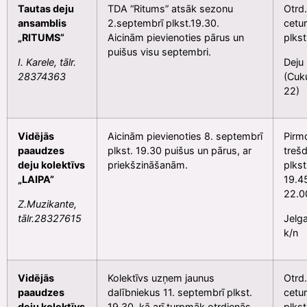
Tautas deju
TDA “Ritums” atsāk sezonu
Otrd.
ansamblis
2.septembrī plkst.19.30.
cetur
„RITUMS”
Aicinām pievienoties pārus un
plkst
puišus visu septembri.
I. Karele, tālr.
Deju
28374363
(Cuku
22)
Vidējās
Aicinām pievienoties 8. septembrī
Pirmd
paaudzes
plkst. 19.30 puišus un pārus, ar
trešd
deju kolektīvs
priekšzināšanām.
plkst
„LAIPA”
19.4
22.0
Z.Muzikante,
tālr.28327615
Jelg
k/n
Vidējās
Kolektīvs uzņem jaunus
Otrd.
paaudzes
dalībniekus 11. septembrī plkst.
cetur
deju kolektīvs
19.30, kā arī turpmāk otrdienās
plkst