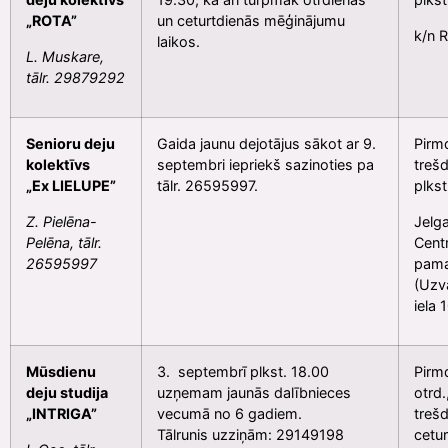
„ROTA”
un ceturtdienās mēģinājumu
k/n 
laikos.
L. Muskare,
tālr. 29879292
Senioru deju
Gaida jaunu dejotājus sākot ar 9.
Pirmd
kolektīvs
septembri iepriekš sazinoties pa
trešd
„Ex LIELUPE”
tālr. 26595997.
plkst
Z. Pielēna-
Jelg
Pelēna, tālr.
Cent
26595997
pama
(Uzv
iela 
Mūsdienu
3. septembrī plkst. 18.00
Pirmd
deju studija
uzņemam jaunās dalībnieces
otrd.
„INTRIGA”
vecumā no 6 gadiem.
trešd
Tālrunis uzziņām: 29149198
cetur