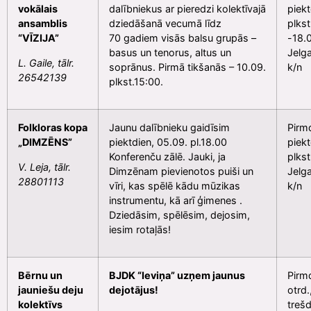
vokālais
dalībniekus ar pieredzi kolektīvajā
piekt
ansamblis
dziedāšanā vecumā līdz
plkst
“VĪZIJA”
70 gadiem visās balsu grupās –
-18.
basus un tenorus, altus un
Jelg
L. Gaile, tālr.
soprānus. Pirmā tikšanās – 10.09.
k/n
26542139
plkst.15:00.
Folkloras kopa
Jaunu dalībnieku gaidīsim
Pirmd
„DIMZĒNS”
piektdien, 05.09. pl.18.00
piekt
Konferenču zālē. Jauki, ja
plkst
V. Leja, tālr.
Dimzēnam pievienotos puiši un
Jelg
28801113
vīri, kas spēlē kādu mūzikas
k/n
instrumentu, kā arī ģimenes .
Dziedāsim, spēlēsim, dejosim,
iesim rotaļās!
Bērnu un
BJDK “Ieviņa” uzņem jaunus
Pirmd
jauniešu deju
dejotājus!
otrd.
kolektīvs
trešd