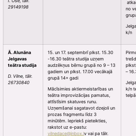
I. Ose, tālr.
atka
29149198
no v
grup
Jelg
k/n
Ā. Alunāna
15. un 17. septembrī plkst. 15.30
Pirmd
Jelgavas
-16.30 teātra studija uzņem
trešd
teātra studija
audzēkņus bērnu grupā no 9 – 13
plkst
gadiem un plkst. 17.00 vecākajā
– 16
D. Vilne, tālr.
grupā 14+ gadi
26730840
Jelg
Mācīsimies aktiermeistarības un
k/n t
teātra improvizācijas pamatus,
telp
attīstīsim skatuves runu.
Uzņemšanai sagatavot dzejoli un
prozas fragmentu līdz 3
minūtēm. Iepriekš pieteikties,
rakstot uz e-pastu:
vilnedace@inbox.l
v vai pa tālr.