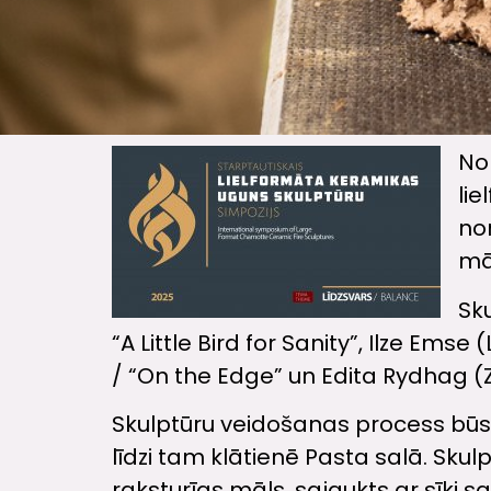
No 
li
nor
mā
Sku
“A Little Bird for Sanity”, Ilze Emse
/ “On the Edge” un Edita Rydhag (Z
Skulptūru veidošanas process būs 
līdzi tam klātienē Pasta salā. Sku
raksturīgs māls, sajaukts ar sīk