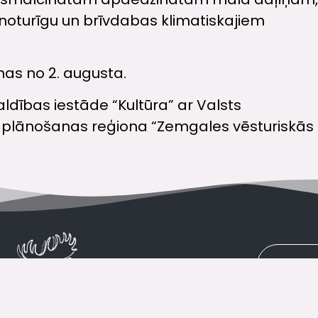
noturīgu un brīvdabas klimatiskajiem
as no 2. augusta.
ldības iestāde “Kultūra” ar Valsts
s plānošanas reģiona “Zemgales vēsturiskā
VISI 