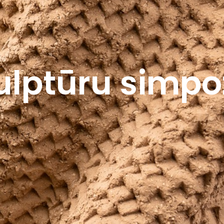
lptūru simpoz