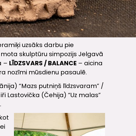
 keramiķi uzsāks darbu pie
amota skulptūru simpozijs Jelgavā
ma –
LĪDZSVARS / BALANCE
– aicina
ara nozīmi mūsdienu pasaulē.
itānija) “Mazs putniņš līdzsvaram” /
 Jiři Lastovička (Čehija) “Uz malas”
.
kot
ei