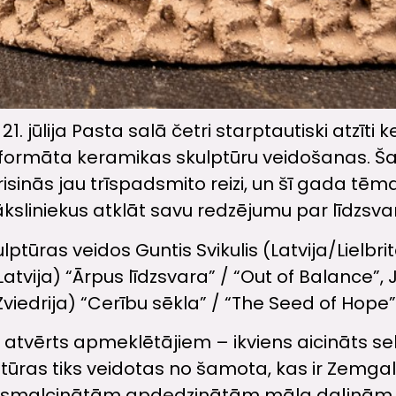
21. jūlija Pasta salā četri starptautiski atzīti
elformāta keramikas skulptūru veidošanas. Š
isinās jau trīspadsmito reizi, un šī gada tē
ksliniekus atklāt savu redzējumu par līdzsv
lptūras veidos Guntis Svikulis (Latvija/Lielbr
 (Latvija) “Ārpus līdzsvara” / “Out of Balance”,
viedrija) “Cerību sēkla” / “The Seed of Hope”
atvērts apmeklētājiem – ikviens aicināts se
lptūras tiks veidotas no šamota, kas ir Zemgal
i sasmalcinātām apdedzinātām māla daļiņām,