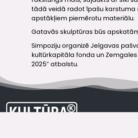
tādā veidā radot īpašu karstuma 
apstākļiem piemērotu materiālu.
Gatavās skulptūras būs apskatām
Simpoziju organizē Jelgavas pašva
kultūrkapitāla fonda un Zemgale
2025” atbalstu.