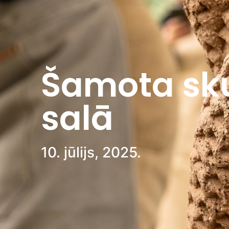
Šamota sku
salā
10. jūlijs, 2025.