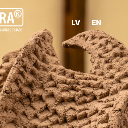
LV
EN