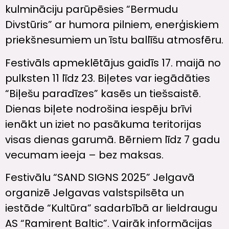
kulmināciju parūpēsies “Bermudu
Divstūris” ar humora pilniem, enerģiskiem
priekšnesumiem un īstu ballīšu atmosfēru.
Festivāls apmeklētājus gaidīs 17. maijā no
pulksten 11 līdz 23. Biļetes var iegādāties
“Biļešu paradīzes” kasēs un tiešsaistē.
Dienas biļete nodrošina iespēju brīvi
ienākt un iziet no pasākuma teritorijas
visas dienas garumā. Bērniem līdz 7 gadu
vecumam ieeja – bez maksas.
Festivālu “SAND SIGNS 2025” Jelgavā
organizē Jelgavas valstspilsēta un
iestāde “Kultūra” sadarbībā ar lieldraugu
AS “Ramirent Baltic”. Vairāk informācijas