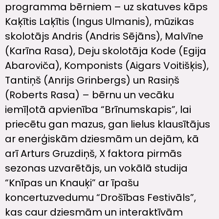
programma bērniem – uz skatuves kāps
Kaķītis Laķītis (Ingus Ulmanis), mūzikas
skolotājs Andris (Andris Sējāns), Malvīne
(Karīna Rasa), Deju skolotāja Kode (Egija
Abaroviča), Komponists (Aigars Voitišķis),
Tantiņš (Anrijs Grinbergs) un Rasiņš
(Roberts Rasa) – bērnu un vecāku
iemīļotā apvienība “Brīnumskapis”, lai
priecētu gan mazus, gan lielus klausītājus
ar enerģiskām dziesmām un dejām, kā
arī Arturs Gruzdiņš, X faktora pirmās
sezonas uzvarētājs, un vokālā studija
“Knīpas un Knauķi” ar īpašu
koncertuzvedumu “Drošības Festivāls”,
kas caur dziesmām un interaktīvām