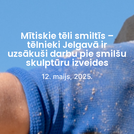
Mītiskie tēli smiltīs –
tēlnieki Jelgavā ir
uzsākuši darbu pie smilšu
skulptūru izveides
12. maijs, 2025.