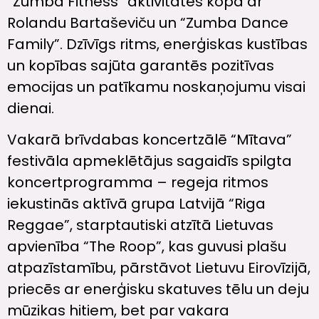
“Zumba Fitness” aktivitātēs kopā ar
Rolandu Bartaševiču un “Zumba Dance
Family”. Dzīvīgs ritms, enerģiskas kustības
un kopības sajūta garantēs pozitīvas
emocijas un patīkamu noskaņojumu visai
dienai.
Vakarā brīvdabas koncertzālē “Mītava”
festivāla apmeklētājus sagaidīs spilgta
koncertprogramma – regeja ritmos
iekustinās aktīvā grupa Latvijā “Riga
Reggae”, starptautiski atzītā Lietuvas
apvienība “The Roop”, kas guvusi plašu
atpazīstamību, pārstāvot Lietuvu Eirovīzijā,
priecēs ar enerģisku skatuves tēlu un deju
mūzikas hitiem, bet par vakara