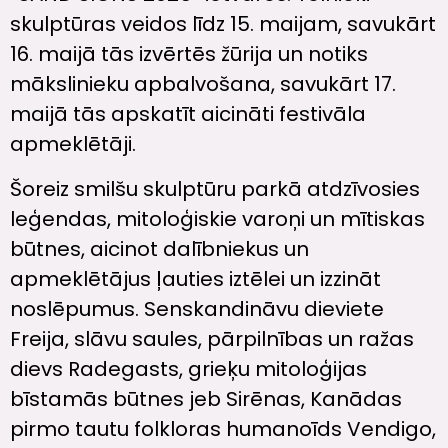
skulptūras veidos līdz 15. maijam, savukārt
16. maijā tās izvērtēs žūrija un notiks
mākslinieku apbalvošana, savukārt 17.
maijā tās apskatīt aicināti festivāla
apmeklētāji.
Šoreiz smilšu skulptūru parkā atdzīvosies
leģendas, mitoloģiskie varoņi un mītiskas
būtnes, aicinot dalībniekus un
apmeklētājus ļauties iztēlei un izzināt
noslēpumus. Senskandināvu dieviete
Freija, slāvu saules, pārpilnības un ražas
dievs Radegasts, grieķu mitoloģijas
bīstamās būtnes jeb Sirēnas, Kanādas
pirmo tautu folkloras humanoīds Vendigo,