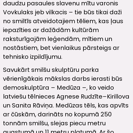
daudzu pasaules slavenu mītu varonis
Vovkulaks jeb vilkacis – tie būs tikai daži
no smiltīs atveidotajiem tēliem, kas ļaus
iepazīties ar dažādām kultūrām
raksturīgajām leģendām, mītiem un
nostāstiem, bet vienlaikus pārsteigs ar
tehnisko izpildījumu.
Savukārt smilšu skulptūru parka
vērienīgākais mākslas darbs ierasti būs
demoskulptūra – Medūza –, ko veido
latviešu tēlnieces Agnese Rudzīte–Kirillova
un Sanita Rāviņa. Medūzas tēls, kas apvīts
ar čūskām, darināts no kopumā 250
tonnām smilšu, slejas piecu metru
augstumā un 11 metru platumā. Ar šo