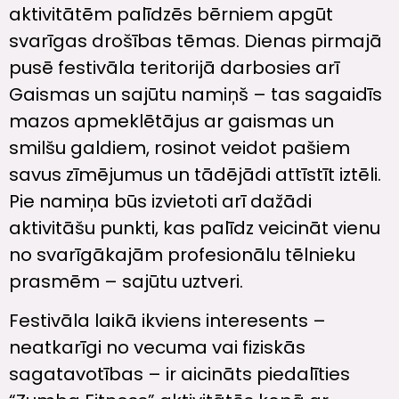
aktivitātēm palīdzēs bērniem apgūt
svarīgas drošības tēmas. Dienas pirmajā
pusē festivāla teritorijā darbosies arī
Gaismas un sajūtu namiņš – tas sagaidīs
mazos apmeklētājus ar gaismas un
smilšu galdiem, rosinot veidot pašiem
savus zīmējumus un tādējādi attīstīt iztēli.
Pie namiņa būs izvietoti arī dažādi
aktivitāšu punkti, kas palīdz veicināt vienu
no svarīgākajām profesionālu tēlnieku
prasmēm – sajūtu uztveri.
Festivāla laikā ikviens interesents –
neatkarīgi no vecuma vai fiziskās
sagatavotības – ir aicināts piedalīties