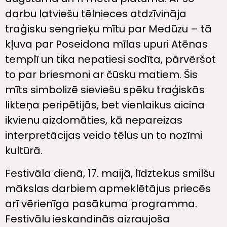
darbu latviešu tēlnieces atdzīvināja
traģisku sengrieķu mītu par Medūzu – tā
kļuva par Poseidona mīlas upuri Atēnas
templī un tika nepatiesi sodīta, pārvēršot
to par briesmoni ar čūsku matiem. Šis
mīts simbolizē sieviešu spēku traģiskās
likteņa peripētijās, bet vienlaikus aicina
ikvienu aizdomāties, kā nepareizas
interpretācijas veido tēlus un to nozīmi
kultūrā.
Festivāla dienā, 17. maijā, līdztekus smilšu
mākslas darbiem apmeklētājus priecēs
arī vērienīga pasākuma programma.
Festivālu ieskandinās aizraujoša