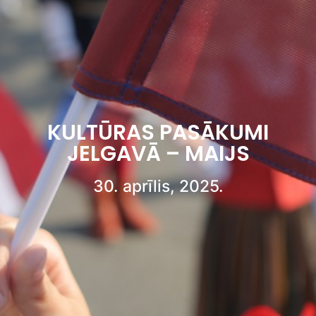
KULTŪRAS PASĀKUMI
JELGAVĀ – MAIJS
30. aprīlis, 2025.