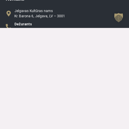
Jelgavas Kultūras nams
Kr. Barona 6, Jelgava, LV – 3001
Dežurants
+371 63005432
Jelgavas Kultūras Nama Darba Laiks
P
08.00 – 19.00
O
08.00 – 19.00
T
08.00 – 19.00
C
08.00 – 19.00
PK
08.00 – 19.00
S
10.00 – 15.00