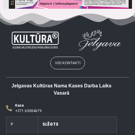
VISI KONTAKTI
Jelgavas Kultūras Nama Kases Darba Laiks
Vasarā
Kase
+371 63084679
P
SLĒGTS