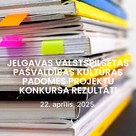
JELGAVAS VALSTSPILSĒTAS
PAŠVALDĪBAS KULTŪRAS
PADOMES PROJEKTU
KONKURSA REZULTĀTI
22. aprīlis, 2025.