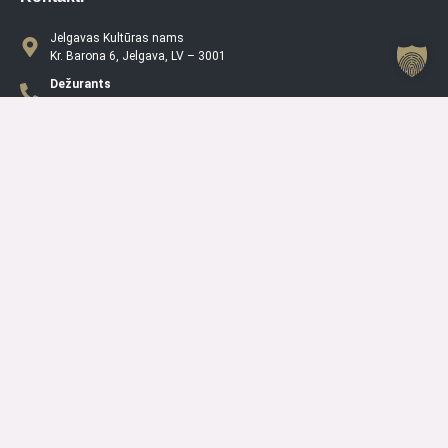
Jelgavas Kultūras nams
Kr. Barona 6, Jelgava, LV – 3001
Dežurants
+371 63005432
Jelgavas Kultūras Nama Darba Laiks
P
08.00 – 19.00
O
08.00 – 19.00
T
08.00 – 19.00
C
08.00 – 19.00
PK
08.00 – 19.00
S
10.00 – 15.00