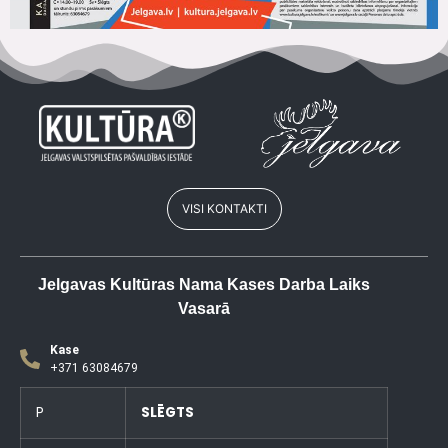
VISI KONTAKTI
Jelgavas Kultūras Nama Kases Darba Laiks
Vasarā
Kase
+371 63084679
P
SLĒGTS