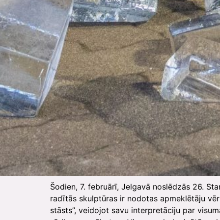
Šodien, 7. februārī, Jelgavā noslēdzās 26. St
radītās skulptūras ir nodotas apmeklētāju vē
stāsts”, veidojot savu interpretāciju par vis