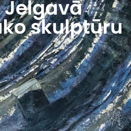
s Jelgavā
āko skulptūru