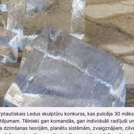
arptautiskais Ledus skulptūru konkurss, kas pulcēja 30 māks
rtējumam. Tēlnieki gan komandās, gan individuāli radījuši 
uma dzimšanas teorijām, planētu sistēmām, zvaigznājiem, cilv