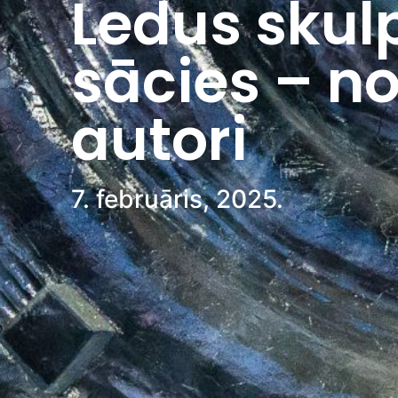
Ledus skulp
sācies – no
autori
7. februāris, 2025.