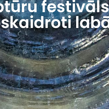
tūru festivāl
skaidroti lab