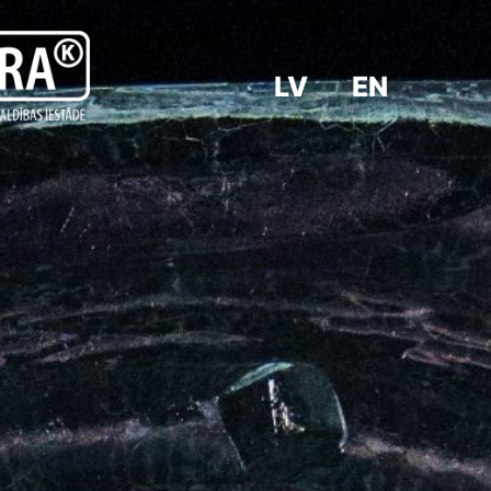
LV
EN