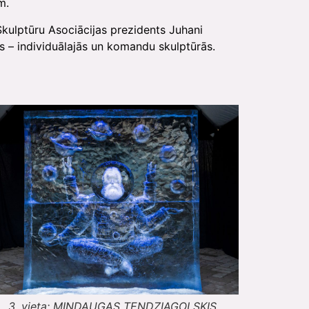
m.
 Skulptūru Asociācijas prezidents Juhani
ās – individuālajās un komandu skulptūrās.
3. vieta: MINDAUGAS TENDZIAGOLSKIS