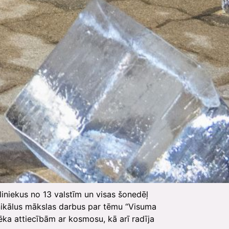
liniekus no 13 valstīm un visas šonedēļ
unikālus mākslas darbus par tēmu “Visuma
ēka attiecībām ar kosmosu, kā arī radīja