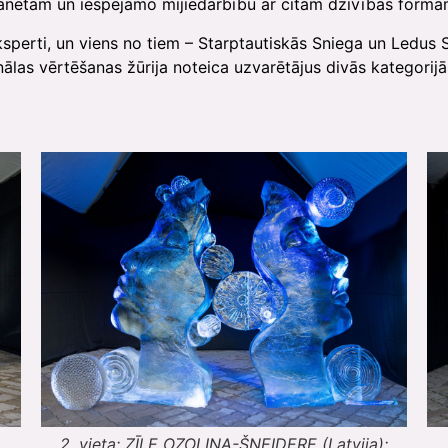
lanētām un iespējamo mijiedarbību ar citām dzīvības formā
eksperti, un viens no tiem – Starptautiskās Sniega un Ledus
nālas vērtēšanas žūrija noteica uzvarētājus divās kategorij
2. vieta: ZĪLE OZOLIŅA-ŠNEIDERE (Latvija);