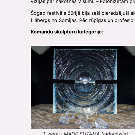
vīzijas par nākotnes Visumu – kolonizētām p
Šogad festivāla žūrijā bija seši pieredzējuši 
Lillbergs no Somijas. Pēc rūpīgas un profesio
Komandu skulptūru kategorijā:
1. vieta: I MADE SUTAMA (Indonēzija);