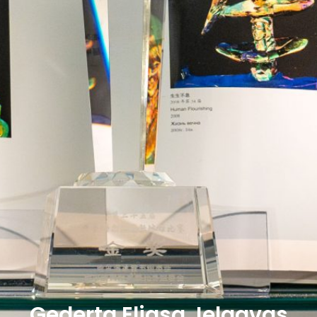
Ģederta Eliasa Jelgavas