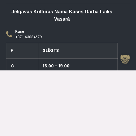
Jelgavas Kultūras Nama Kases Darba Laiks
Vasarā
Kase
+371 63084679
P
SLĒGTS
O
15.00 – 19.00
T
SLĒGTS
C
15.00 – 19.00
PK
SLĒGTS
S
SLĒGTS