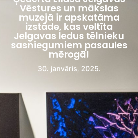
Vēstures un mākslas
muzejā ir apskatāma
izstāde, kas veltīta
Jelgavas ledus tēlnieku
sasniegumiem pasaules
mērogā!
30. janvāris, 2025.