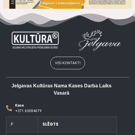
VISI KONTAKTI
Jelgavas Kultūras Nama Kases Darba Laiks
Vasarā
Kase
+371 63084679
P
SLĒGTS