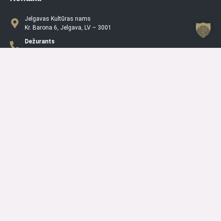
Jelgavas Kultūras nams
Kr. Barona 6, Jelgava, LV – 3001
Dežurants
+371 63005432
Jelgavas Kultūras Nama Darba Laiks
P
08.00 – 19.00
O
08.00 – 19.00
T
08.00 – 19.00
C
08.00 – 19.00
PK
08.00 – 19.00
S
10.00 – 15.00