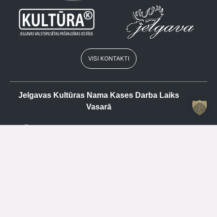
VISI KONTAKTI
Jelgavas Kultūras Nama Kases Darba Laiks
Vasarā
Kase
+371 63084679
P
SLĒGTS
O
15.00 – 19.00
T
SLĒGTS