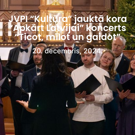
JVPI “Kultūra” jauktā kora
“Apkārt Latvijai” koncerts
“Ticot, mīlot un gaidot”
20. decembris, 2024.