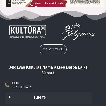
VISI KONTAKTI
Jelgavas Kultūras Nama Kases Darba Laiks
Vasarā
Kase
+371 63084679
P
SLĒGTS