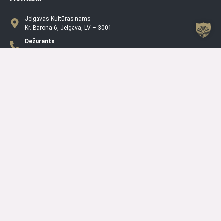
Jelgavas Kultūras nams
Kr. Barona 6, Jelgava, LV – 3001
Dežurants
+371 63005432
Jelgavas Kultūras Nama Darba Laiks
P
08.00 – 19.00
O
08.00 – 19.00
T
08.00 – 19.00
C
08.00 – 19.00
PK
08.00 – 19.00
S
10.00 – 15.00