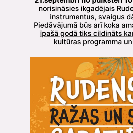
21.septembrī no pulksten 1
norisināsies ikgadējais Rud
instrumentus, svaigus dā
Piedāvājumā būs arī koka amat
īpašā godā tiks cildināts ka
kultūras programma un r