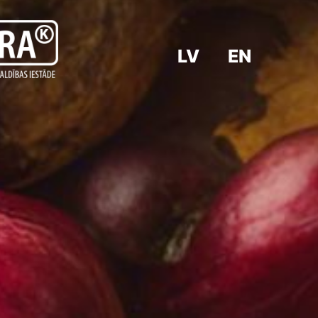
LV
EN