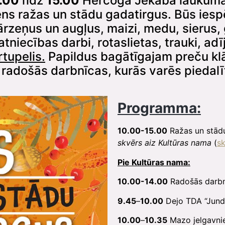
0.00
līdz
15.00
Hercoga Jēkaba laukumā 
ens ražas un stādu gadatirgus. Būs iesp
rzeņus un augļus, maizi, medu, sierus, 
niecības darbi, rotaslietas, trauki, ad
rtupelis.
Papildus bagātīgajam preču kl
adošās darbnīcas, kurās varēs piedalīt
Programma:
10.00-15.00
Ražas un stād
skvērs aiz Kultūras nama
(
sk
Pie Kultūras nama:
10.00-14.00
Radošās darbn
9.45
–
10.00
Dejo TDA “Jund
10.00
–
10.35
Mazo jelgavni