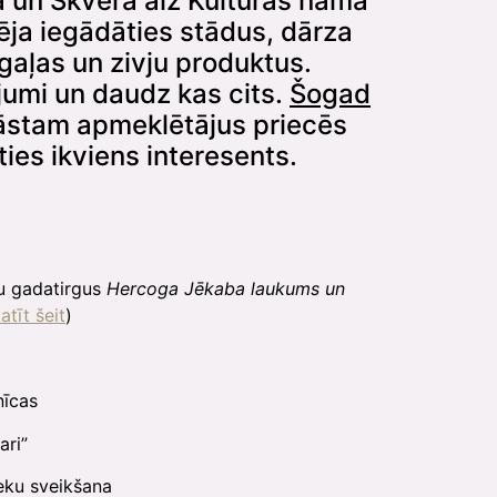
un Skvērā aiz Kultūras nama
ēja iegādāties stādus, dārza
gaļas un zivju produktus.
ījumi un daudz kas cits.
Šogad
āstam apmeklētājus priecēs
ies ikviens interesents.
u gadatirgus
Hercoga Jēkaba laukums un
atīt šeit
)
īcas
ari”
eku sveikšana