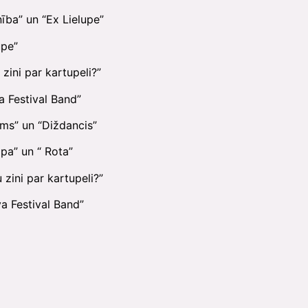
ība” un “Ex Lielupe”
upe”
zini par kartupeli?”
a Festival Band”
ms” un “Diždancis”
pa” un “ Rota”
 zini par kartupeli?”
a Festival Band”