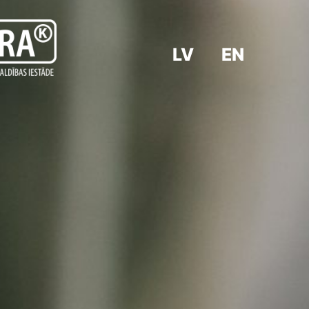
LV
EN