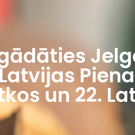
egādāties Jelg
Latvijas Pien
kos un 22. La
ā