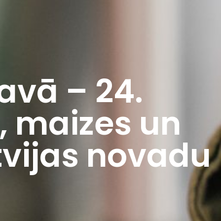
avā – 24.
a, maizes un
tvijas novadu