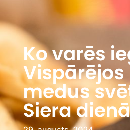
Ko varēs i
Vispārējos 
medus svēt
Siera dien
29. augusts, 2024.