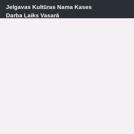
Jelgavas Kultūras Nama Kases
Darba Laiks Vasarā
Kase
+371 63084679
P
SLĒGTS
O
15.00 – 19.00
T
SLĒGTS
C
15.00 – 19.00
PK
SLĒGTS
S
SLĒGTS