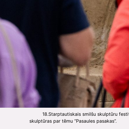
18.Starptautiskais smilšu skulptūru festiv
skulptūras par tēmu “Pasaules pasakas”.