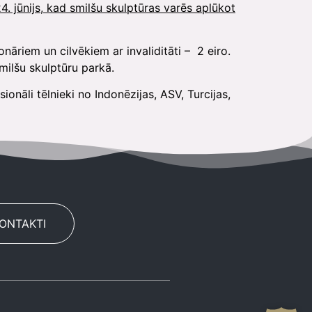
4. jūnijs, kad smilšu skulptūras varēs aplūkot
riem un cilvēkiem ar invaliditāti – 2 eiro.
milšu skulptūru parkā.
āli tēlnieki no Indonēzijas, ASV, Turcijas,
KONTAKTI