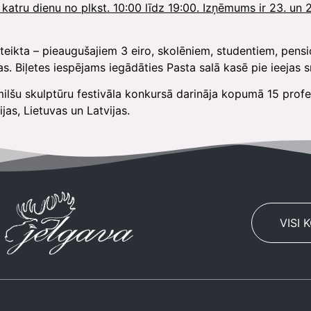
 katru dienu no plkst. 10:00 līdz 19:00. Izņēmums ir 23. un 2
a – pieaugušajiem 3 eiro, skolēniem, studentiem, pensionā
 Biļetes iespējams iegādāties Pasta salā kasē pie ieejas s
skulptūru festivāla konkursā darināja kopumā 15 profesion
jas, Lietuvas un Latvijas.
VISI 