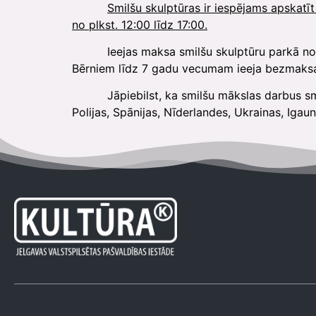
Smilšu skulptūras ir iespējams apskatīt
no plkst. 12:00 līdz 17:00.
Ieejas maksa smilšu skulptūru parkā noteikt
Bērniem līdz 7 gadu vecumam ieeja bezmaksas.
Jāpiebilst, ka smilšu mākslas darbus smilšu 
Polijas, Spānijas, Nīderlandes, Ukrainas, Igauni