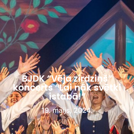
BJDK “Vēja zirdziņš”
koncerts “Lai nāk svētki
istabā!”
19. maijs, 2024.