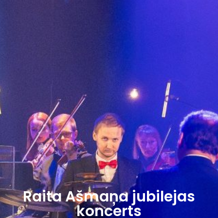
Raita Ašmaņa jubilejas
koncerts