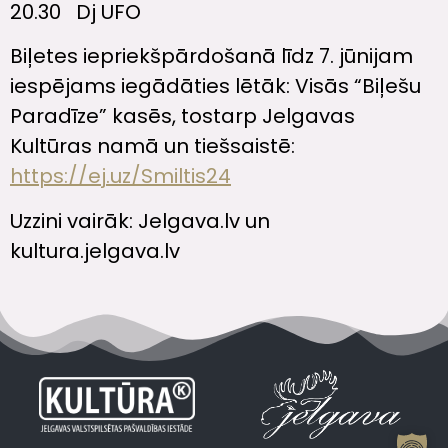
20.30 Dj UFO
Biļetes iepriekšpārdošanā līdz 7. jūnijam
iespējams iegādāties lētāk: Visās “Biļešu
Paradīze” kasēs, tostarp Jelgavas
Kultūras namā un tiešsaistē:
https://ej.uz/Smiltis24
Uzzini vairāk: Jelgava.lv un
kultura.jelgava.lv