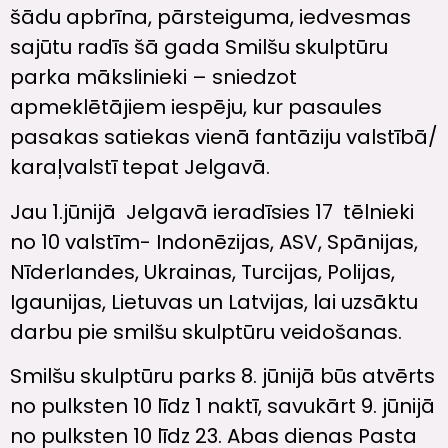
šādu apbrīna, pārsteiguma, iedvesmas
sajūtu radīs šā gada Smilšu skulptūru
parka mākslinieki – sniedzot
apmeklētājiem iespēju, kur pasaules
pasakas satiekas vienā fantāziju valstībā/
karaļvalstī tepat Jelgavā.
Jau 1.jūnijā Jelgavā ieradīsies 17 tēlnieki
no 10 valstīm- Indonēzijas, ASV, Spānijas,
Nīderlandes, Ukrainas, Turcijas, Polijas,
Igaunijas, Lietuvas un Latvijas, lai uzsāktu
darbu pie smilšu skulptūru veidošanas.
Smilšu skulptūru parks 8. jūnijā būs atvērts
no pulksten 10 līdz 1 naktī, savukārt 9. jūnijā
no pulksten 10 līdz 23. Abas dienas Pasta