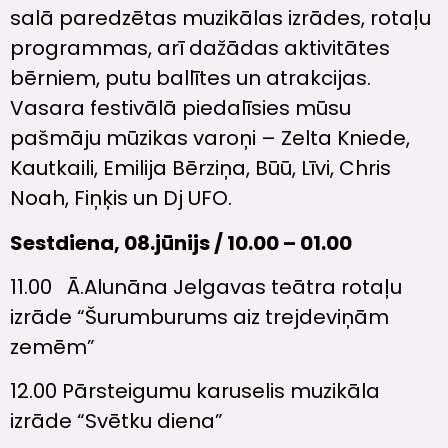
salā paredzētas muzikālas izrādes, rotaļu
programmas, arī dažādas aktivitātes
bērniem, putu ballītes un atrakcijas.
Vasara festivālā piedalīsies mūsu
pašmāju mūzikas varoņi – Zelta Kniede,
Kautkaili, Emilija Bērziņa, Būū, Līvi, Chris
Noah, Fiņķis un Dj UFO.
Sestdiena, 08.jūnijs / 10.00 – 01.00
11.00 Ā.Alunāna Jelgavas teātra rotaļu
izrāde “Šurumburums aiz trejdeviņām
zemēm”
12.00 Pārsteigumu karuselis muzikāla
izrāde “Svētku diena”