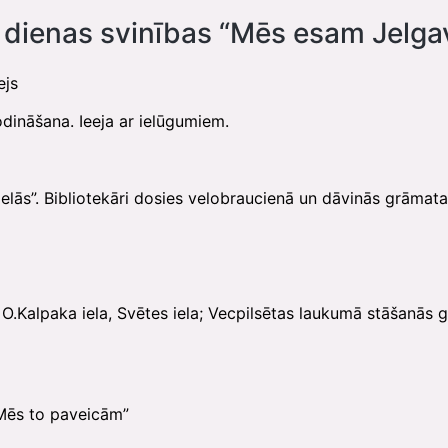
dienas svinības “Mēs esam Jelgav
ejs
dināšana. Ieeja ar ielūgumiem.
ielās”. Bibliotekāri dosies velobraucienā un dāvinās grāmata
a, O.Kalpaka iela, Svētes iela; Vecpilsētas laukumā stāšanās
Mēs to paveicām”