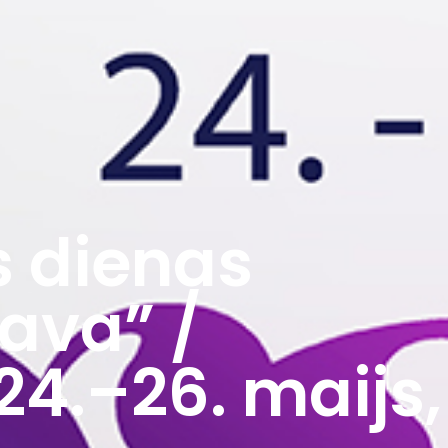
s dienas
ava” /
24.–26. maijs,