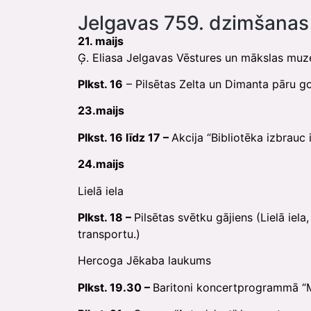
Jelgavas 759. dzimšanas 
21. maijs
Ģ. Eliasa Jelgavas Vēstures un mākslas muz
Plkst. 16
– Pilsētas Zelta un Dimanta pāru go
23.maijs
Plkst.
16 līdz 17 –
Akcija “Bibliotēka izbrauc 
24.maijs
Lielā iela
Plkst. 18 –
Pilsētas svētku gājiens (Lielā iel
transportu.)
Hercoga Jēkaba laukums
Plkst. 19.30 –
Baritoni koncertprogrammā “