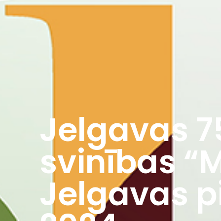
Jelgavas 7
svinības “
Jelgavas pi