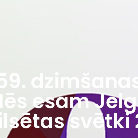
59. dzimšana
Mēs esam Jelg
lsētas svētki 