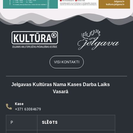
VISI KONTAKTI
Jelgavas Kultūras Nama Kases Darba Laiks
Vasarā
Kase
+371 63084679
P
SLĒGTS