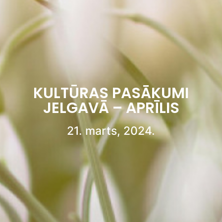
KULTŪRAS PASĀKUMI
JELGAVĀ – APRĪLIS
21. marts, 2024.