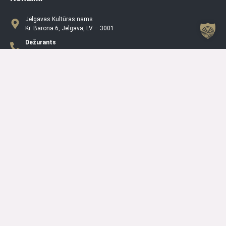
Jelgavas Kultūras nams
Kr. Barona 6, Jelgava, LV – 3001
Dežurants
+371 63005432
Jelgavas Kultūras Nama Darba Laiks
P
08.00 – 19.00
O
08.00 – 19.00
T
08.00 – 19.00
C
08.00 – 19.00
PK
08.00 – 19.00
S
10.00 – 15.00