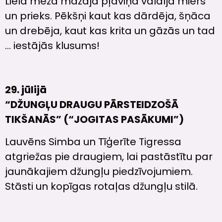
Lielā meža mazajā pļaviņā valdīja miers
un prieks. Pēkšņi kaut kas dārdēja, šņāca
un drebēja, kaut kas krita un gāzās un tad
… iestājās klusums!
29. jūlijā
“DŽUNGĻU DRAUGU PĀRSTEIDZOŠĀ
TIKŠANĀS” (“JOGITAS PASĀKUMI”)
Lauvēns Simba un Tīģerīte Tigressa
atgriežas pie draugiem, lai pastāstītu par
jaunākajiem džungļu piedzīvojumiem.
Stāsti un kopīgas rotaļas džungļu stilā.