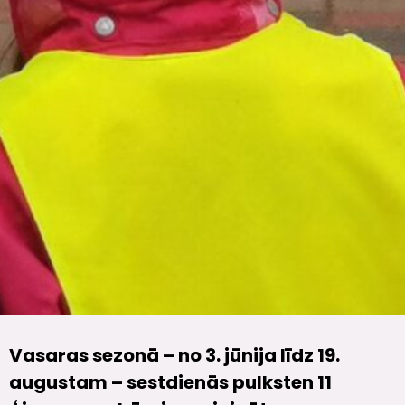
Vasaras sezonā – no 3. jūnija līdz 19.
augustam – sestdienās pulksten 11