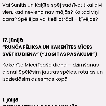
Vai Sunītis un Kaķīte spēj sadzīvot tikai divi
vien, kad neviena nav mājās? Ko tad viņi
dara? Spēlējas vai tieši otrādi – ķīvējas?
17. jūnijā
“RUNČA FĒLIKSA UN KAĶENĪTES MĪCES
SVĒTKU DIENA” (“JOGITAS PASĀKUMI”)
Kaķenīte Mīcei īpaša diena – dzimšanas
diena! Spēlēsim jautras spēles, rotaļas un
izdziedāsim dziesmas kopā.
1. jūlijā