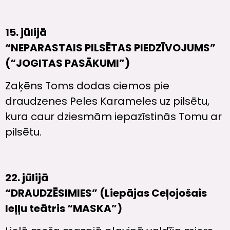
15. jūlijā
“NEPARASTAIS PILSĒTAS PIEDZĪVOJUMS”
(“JOGITAS PASĀKUMI”)
Zaķēns Toms dodas ciemos pie
draudzenes Peles Karameles uz pilsētu,
kura caur dziesmām iepazīstinās Tomu ar
pilsētu.
22. jūlijā
“DRAUDZĒSIMIES” (
Liepājas Ceļojošais
leļļu teātris “MASKA”)