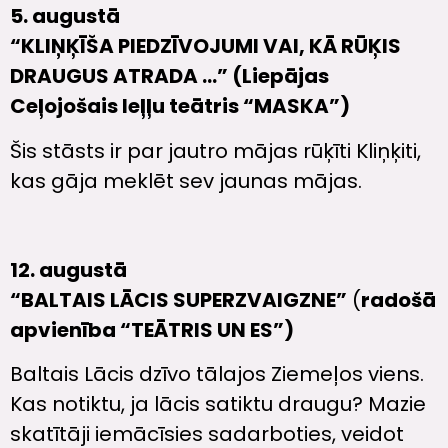
5. augustā
“KLIŅĶĪŠA PIEDZĪVOJUMI VAI, KĀ RŪĶIS
DRAUGUS ATRADA …” (
Liepājas
Ceļojošais leļļu teātris “MASKA”)
Šis stāsts ir par jautro mājas rūķīti Kliņķiti,
kas gāja meklēt sev jaunas mājas.
12. augustā
“BALTAIS LĀCIS SUPERZVAIGZNE”
(
radošā
apvienība “TEĀTRIS UN ES”)
Baltais Lācis dzīvo tālajos Ziemeļos viens.
Kas notiktu, ja lācis satiktu draugu? Mazie
skatītāji iemācīsies sadarboties, veidot