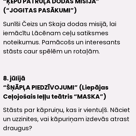
“ĶEPU PATRUĻA DODAS MISIJĀ”
(“JOGITAS PASĀKUMI”)
Sunīši Čeizs un Skaja dodas misijā, lai
iemācītu Lācēnam ceļu satiksmes
noteikumus. Pamācošs un interesants
stāsts caur spēlēm un rotaļām.
8. jūlijā
“ŠŅĀPĻA PIEDZĪVOJUMI” (Liepājas
Ceļojošais leļļu teātris “MASKA”)
Stāsts par kāpruiņu, kas ir vientuļš. Nāciet
un uzzinites, vai kāpuriņam izdevās atrast
draugus?