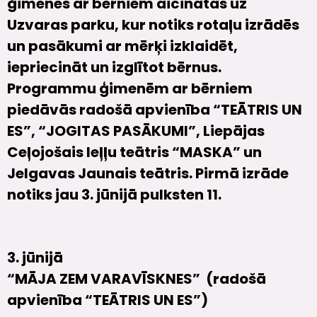
ģimenes ar bērniem aicinātas uz
Uzvaras parku, kur notiks rotaļu izrādēs
un pasākumi ar mērķi izklaidēt,
iepriecināt un izglītot bērnus.
Programmu ģimenēm ar bērniem
piedāvās radošā apvienība “TEĀTRIS UN
ES”, “JOGITAS PASĀKUMI”, Liepājas
Ceļojošais leļļu teātris “MASKA” un
Jelgavas Jaunais teātris.
Pirmā izrāde
notiks jau 3. jūnijā pulksten 11.
3. jūnijā
“MĀJA ZEM VARAVĪSKNES” (radošā
apvienība “TEĀTRIS UN ES”)