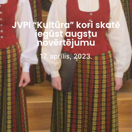
JVPI “Kultūra” kori skatē
iegūst augstu
novērtējumu
17. aprīlis, 2023.