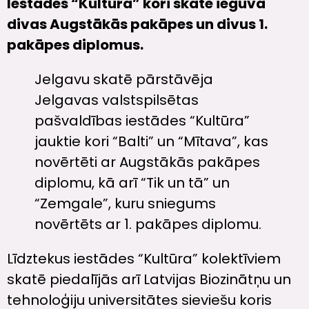
Iestādes “Kultūra” kori skatē ieguva
divas Augstākās pakāpes un divus 1.
pakāpes diplomus.
Jelgavu skatē pārstāvēja
Jelgavas valstspilsētas
pašvaldības iestādes “Kultūra”
jauktie kori “Balti” un “Mītava”, kas
novērtēti ar Augstākās pakāpes
diplomu, kā arī “Tik un tā” un
“Zemgale”, kuru sniegums
novērtēts ar 1. pakāpes diplomu.
Līdztekus iestādes “Kultūra” kolektīviem
skatē piedalījās arī Latvijas Biozinātņu un
tehnoloģiju universitātes sieviešu koris