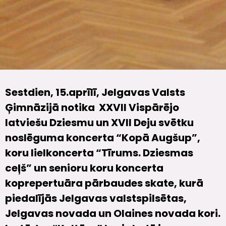
Sestdien, 15.aprīlī, Jelgavas Valsts
Ģimnāzijā notika XXVII Vispārējo
latviešu Dziesmu un XVII Deju svētku
noslēguma koncerta “Kopā Augšup”,
koru lielkoncerta “Tīrums. Dziesmas
ceļš” un senioru koru koncerta
koprepertuāra pārbaudes skate, kurā
piedalījās Jelgavas valstspilsētas,
Jelgavas novada un Olaines novada kori.