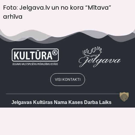
Foto: Jelgava.lv un no kora “Mītava”
arhīva
VISI KONTAKTI
Jelgavas Kultūras Nama Kases Darba Laiks
Vasarā
Kase
+371 63084679