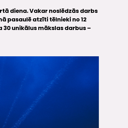
urtā diena. Vakar noslēdzās darbs
ā pasaulē atzīti tēlnieki no 12
ja 30 unikālus mākslas darbus –