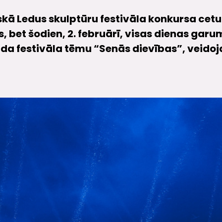
skā Ledus skulptūru festivāla konkursa cet
 bet šodien, 2. februārī, visas dienas garum
gada festivāla tēmu “Senās dievības”, veido