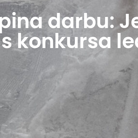
rpina darbu: 
ās konkursa l