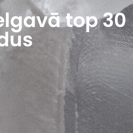
Jelgavā top 30
edus