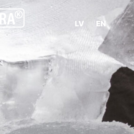
LV
EN