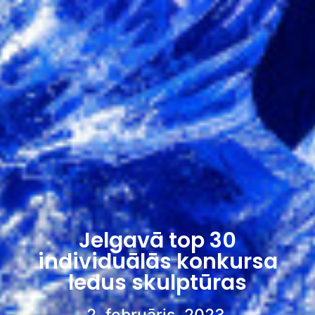
Jelgavā top 30
individuālās konkursa
ledus skulptūras
2. februāris, 2023.