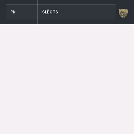
PK
SLĒGTS
S
SLĒGTS
SV
SLĒGTS
Un stundu pirms pasākumiem!
Otrdien (23.06.) SLĒGTS
Trešdien (24.06.) SLĒGTS
Kontakti
Jelgavas Kultūras nams
Kr. Barona 6, Jelgava, LV – 3001
Dežurants
+371 63005432