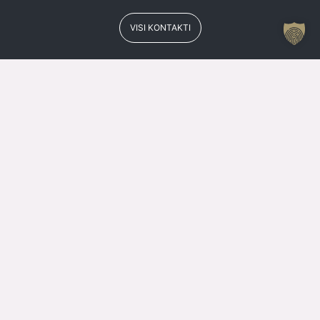
VISI KONTAKTI
Jelgavas Kultūras Nama Kases Darba Laiks
Vasarā
Kase
+371 63084679
P
SLĒGTS
O
15.00 – 19.00
T
SLĒGTS
C
15.00 – 19.00
PK
SLĒGTS