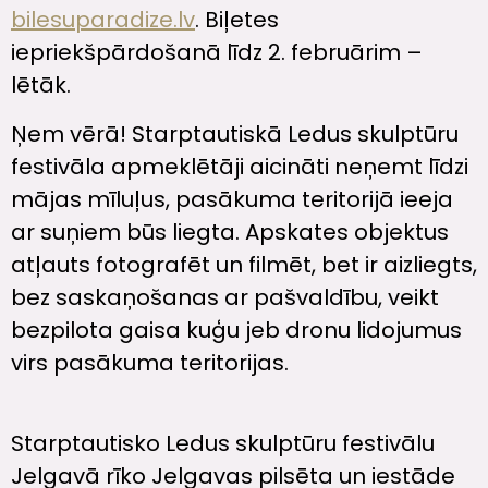
bilesuparadize.lv
. Biļetes
iepriekšpārdošanā līdz 2. februārim –
lētāk.
Ņem vērā! Starptautiskā Ledus skulptūru
festivāla apmeklētāji aicināti neņemt līdzi
mājas mīluļus, pasākuma teritorijā ieeja
ar suņiem būs liegta. Apskates objektus
atļauts fotografēt un filmēt, bet ir aizliegts,
bez saskaņošanas ar pašvaldību, veikt
bezpilota gaisa kuģu jeb dronu lidojumus
virs pasākuma teritorijas.
Starptautisko Ledus skulptūru festivālu
Jelgavā rīko Jelgavas pilsēta un iestāde