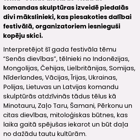
komandas skulptūras izveidē piedalās
divi mākslinieki, kas piesakoties dalībai
festivālā, organizatoriem iesnieguši
kopēju skici.
Interpretējot šī gada festivāla tēmu
“Senās dievības”, tēlnieki no Indonēzijas,
Mongolijas, Čehijas, Lielbritānijas, Somijas,
Nīderlandes, Vācijas, Īrijas, Ukrainas,
Polijas, Lietuvas un Latvijas komandu
skulptūrās atdzīvinās tādus tēlus kā
Minotauru, Zaļo Taru, Šamani, Pērkonu un
citas dievības, mitoloģiskas būtnes, kas
laika gaitā spējušas iekarot un būt daļa
no dažādu tautu kultūrām.