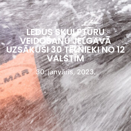
LEDUS SKULPTŪRU
VEIDOŠANU JELGAVĀ
UZSĀKUŠI 30 TĒLNIEKI NO 12
VALSTĪM
30. janvāris, 2023.