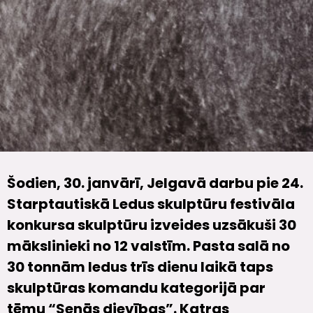
Šodien, 30. janvārī, Jelgavā darbu pie 24.
Starptautiskā Ledus skulptūru festivāla
konkursa skulptūru izveides uzsākuši 30
mākslinieki no 12 valstīm. Pasta salā no
30 tonnām ledus trīs dienu laikā taps
skulptūras komandu kategorijā par
tēmu “Senās dievības”. Katras