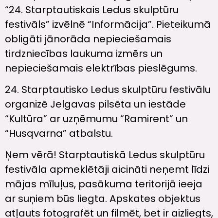
“24. Starptautiskais Ledus skulptūru
festivāls” izvēlnē “Informācija”. Pieteikumā
obligāti jānorāda nepieciešamais
tirdzniecības laukuma izmērs un
nepieciešamais elektrības pieslēgums.
24. Starptautisko Ledus skulptūru festivālu
organizē Jelgavas pilsēta un iestāde
“Kultūra” ar uzņēmumu “Ramirent” un
“Husqvarna” atbalstu.
Ņem vērā! Starptautiskā Ledus skulptūru
festivāla apmeklētāji aicināti neņemt līdzi
mājas mīluļus, pasākuma teritorijā ieeja
ar suņiem būs liegta. Apskates objektus
atļauts fotografēt un filmēt, bet ir aizliegts,