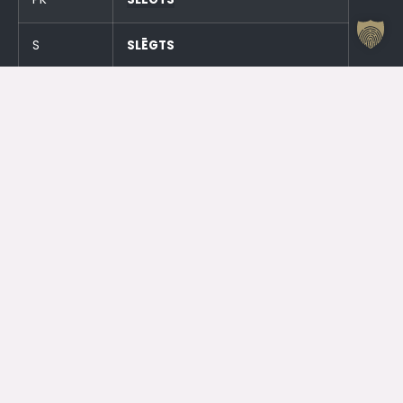
S
SLĒGTS
SV
SLĒGTS
Un stundu pirms pasākumiem!
Otrdien (23.06.) SLĒGTS
Trešdien (24.06.) SLĒGTS
Kontakti
Jelgavas Kultūras nams
Kr. Barona 6, Jelgava, LV – 3001
Dežurants
+371 63005432
Jelgavas Kultūras Nama Darba Laiks