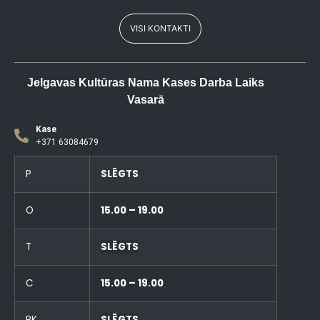
VISI KONTAKTI
Jelgavas Kultūras Nama Kases Darba Laiks
Vasarā
Kase
+371 63084679
P
SLĒGTS
O
15.00 – 19.00
T
SLĒGTS
C
15.00 – 19.00
PK
SLĒGTS