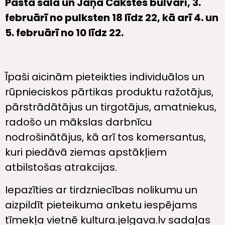
Pasta salā un Jāņa Čakstes bulvārī, 3.
februārī no pulksten 18 līdz 22, kā arī 4. un
5. februārī no 10 līdz 22.
Īpaši aicinām pieteikties individuālos un
rūpnieciskos pārtikas produktu ražotājus,
pārstrādātājus un tirgotājus, amatniekus,
radošo un mākslas darbnīcu
nodrošinātājus, kā arī tos komersantus,
kuri piedāvā ziemas apstākļiem
atbilstošas atrakcijas.
Iepazīties ar tirdzniecības nolikumu un
aizpildīt pieteikuma anketu iespējams
tīmekļa vietnē kultura.jelgava.lv sadaļas