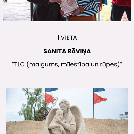
1.VIETA
SANITA RĀVIŅA
“TLC (maigums, mīlestība un rūpes)”