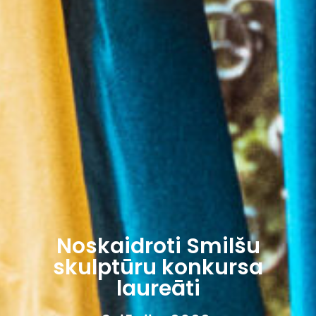
Noskaidroti Smilšu
skulptūru konkursa
laureāti