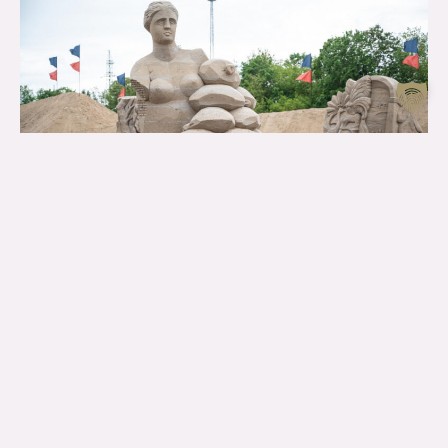
ŽŪRIJAS SIMPĀTIJAS BALVA
RUSLAN KOROVKOV
“Budisms – tas ir brīnums vai tehnoloģija”