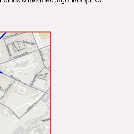
zmaiņas satiksmes organizācijā, kā