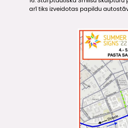
16. Starptautiskā Smilšu skulptūr
arī tiks izveidotas papildu autostā