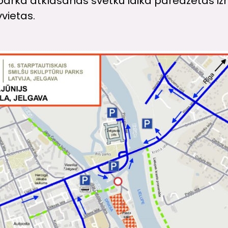
u parka atklāšanas svētku laikā paredzētas i
vvietas.