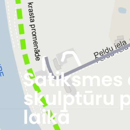
Satiksmes o
skulptūru 
laikā