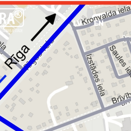
LV
EN