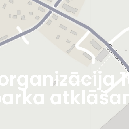
rganizācija 1
parka atklāša