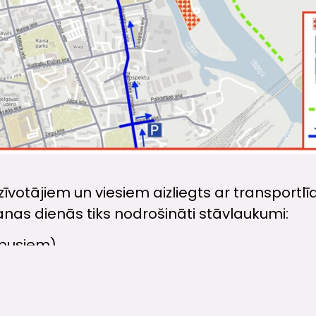
zīvotājiem un viesiem aizliegts ar transportlī
anas dienās tiks nodrošināti stāvlaukumi:
obusiem)
j – Vecais ceļš 1A;