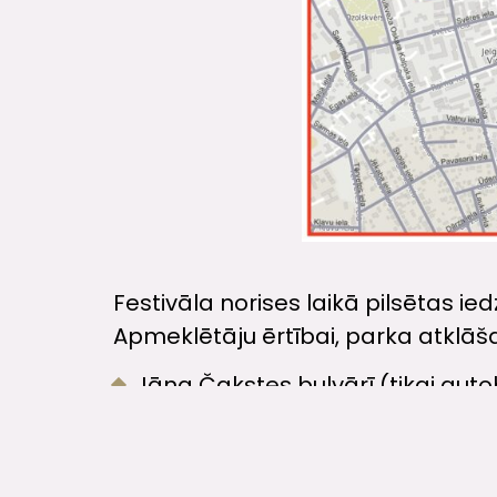
Festivāla norises laikā pilsētas ied
Apmeklētāju ērtībai, parka atklāš
Jāņa Čakstes bulvārī (tikai aut
Pilssalas ielā 1
Aiz Jelgavas pils – Lielā iela 2
Lielupes pļavā pretī Jelgavas pili