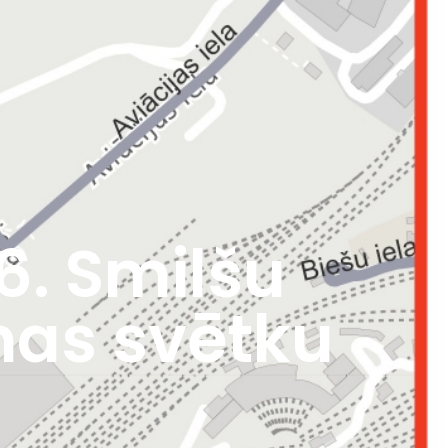
6. Smilšu
nas svētku