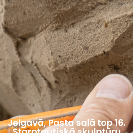
Jelgavā, Pasta salā top 16.
Starptautiskā skulptūru