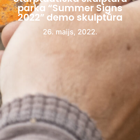
parka “Summer Signs
2022” demo skulptūra
26. maijs, 2022.