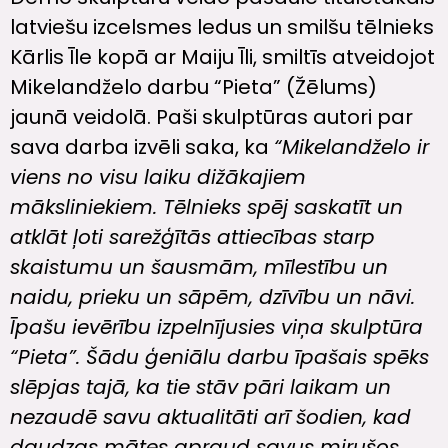
latviešu izcelsmes ledus un smilšu tēlnieks
Kārlis Īle kopā ar Maiju Īli, smiltīs atveidojot
Mikelandželo darbu “Pieta” (Žēlums)
jaunā veidolā. Paši skulptūras autori par
sava darba izvēli saka, ka
“Mikelandželo ir
viens no visu laiku dižākajiem
māksliniekiem. Tēlnieks spēj saskatīt un
atklāt ļoti sarežģītās attiecības starp
skaistumu un šausmām, mīlestību un
naidu, prieku un sāpēm, dzīvību un nāvi.
Īpašu ievērību izpelnījusies viņa skulptūra
“Pieta”. Šādu ģeniālu darbu īpašais spēks
slēpjas tajā, ka tie stāv pāri laikam un
nezaudē savu aktualitāti arī šodien, kad
daudzas mātes apraud savus mirušos