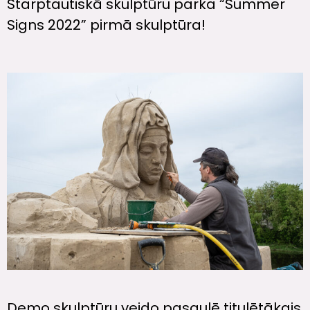
Starptautiskā skulptūru parka “Summer
Signs 2022” pirmā skulptūra!
Demo skulptūru veido pasaulē titulētākais