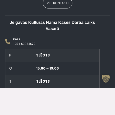
VISI KONTAKTI
Jelgavas Kultūras Nama Kases Darba Laiks
Vasarā
Kase
+371 63084679
P
SLĒGTS
O
15.00 – 19.00
T
SLĒGTS
C
15.00 – 19.00
PK
SLĒGTS