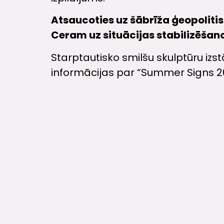
Atsaucoties uz šābrīža ģeopolitis
Ceram uz situācijas stabilizēšan
Starptautisko smilšu skulptūru izs
informācijas par “Summer Signs 2022