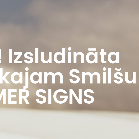
 Izsludināta
skajam Smilšu
MER SIGNS