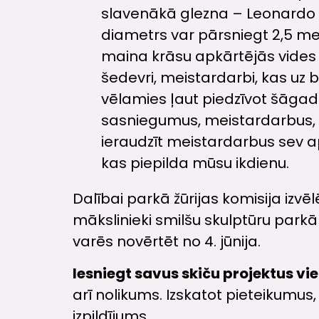
slavenākā glezna – Leonardo da
diametrs var pārsniegt 2,5 me
maina krāsu apkārtējās vides i
šedevri, meistardarbi, kas uz b
vēlamies ļaut piedzīvot šāgada
sasniegumus, meistardarbus, še
ieraudzīt meistardarbus sev a
kas piepilda mūsu ikdienu.
Dalībai parkā žūrijas komisija izvēl
mākslinieki smilšu skulptūru parkā 
varēs novērtēt no 4. jūnija.
Iesniegt savus skiču projektus vi
arī nolikums. Izskatot pieteikumus
izpildījums.