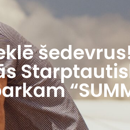
klē šedevrus!
ās Starptauti
 parkam “SUM