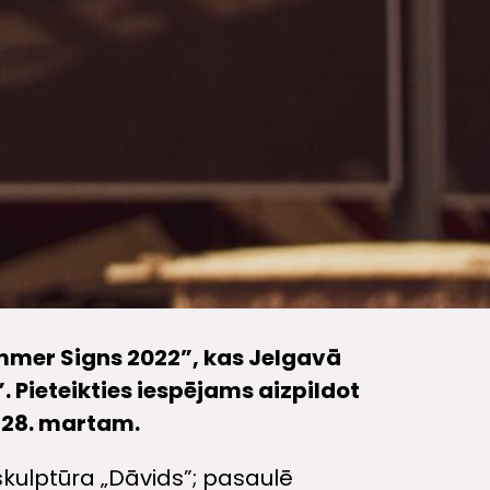
mmer Signs 2022”, kas Jelgavā
”. Pieteikties iespējams aizpildot
z 28. martam.
kulptūra „Dāvids”; pasaulē