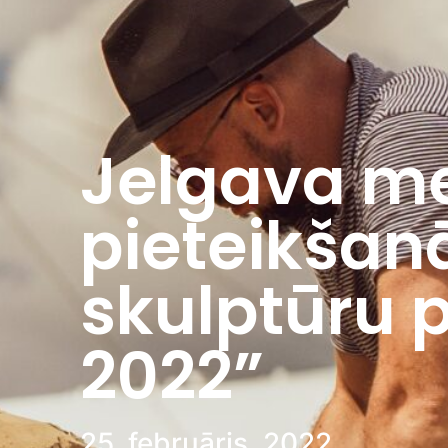
Jelgava me
pieteikšan
skulptūru
2022”
25. februāris, 2022.