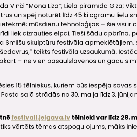
 Vinči “Mona Liza”; Lielā piramīda Gizā; Vikt
trus un spēj noturēt līdz 45 kilogramu liel
etekmē; mūsdienu tehnoloģijas – šie visi ir c
rīdi liek aizrauties elpai. Tieši šādu apbrīna
 Smilšu skulptūru festivāla apmeklētājiem, sn
devrus,” teikts festivāla uzsaukumā. Iestāde
pkārt – ne vien pasaulslavenos un gadu simti
ēsies 15 tēlniekus, kuriem būs iespēja savas ski
Pasta salā strādās no 30. maija līdz 3. jūnija
etnē
festivali.jelgava.lv
tēlnieki var līdz 28.
, tiks vērtēts tēmas atspoguļojums, mākslini