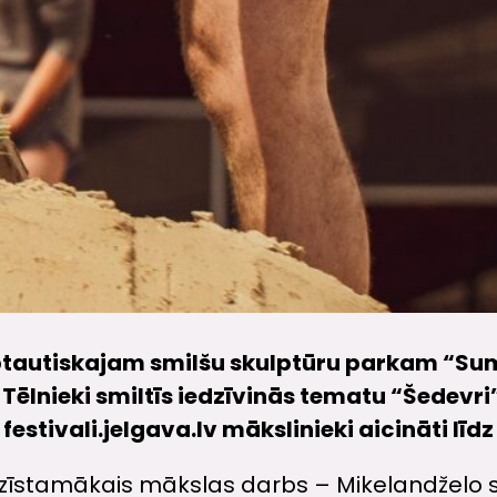
arptautiskajam smilšu skulptūru parkam “Su
. Tēlnieki smiltīs iedzīvinās tematu “Šedevri
festivali.jelgava.lv mākslinieki aicināti līd
zīstamākais mākslas darbs – Mikelandželo s