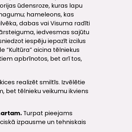
orijas ūdensroze, kuras lapu
u smagumu; hameleons, kas
ilvēka, dabas vai Visuma radīti
, pārsteiguma, iedvesmas sajūtu
iedzot iespēju iepazīt izcilus
 “Kultūra” aicina tēlniekus
em apbrīnotos, bet arī tos,
ces realizēt smiltīs. Izvēlētie
m, bet tēlnieku veikumu ikviens
 martam.
Turpat pieejams
eciskā izpausme un tehniskais