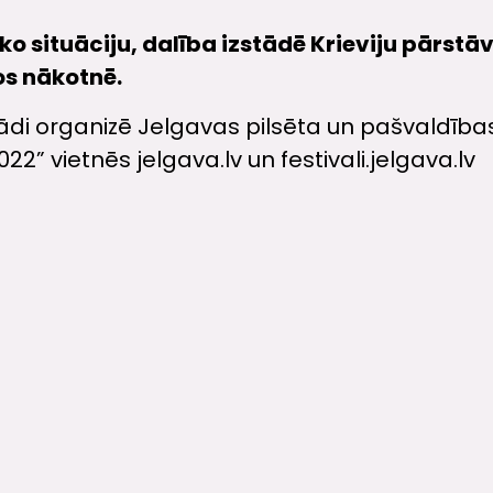
ko situāciju, dalība izstādē Krieviju pārstā
os nākotnē.
tādi organizē Jelgavas pilsēta un pašvaldības
” vietnēs jelgava.lv un festivali.jelgava.lv
VISI 