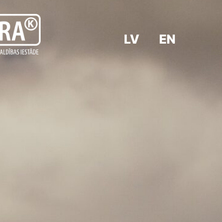
LV
EN