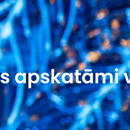
s apskatāmi v