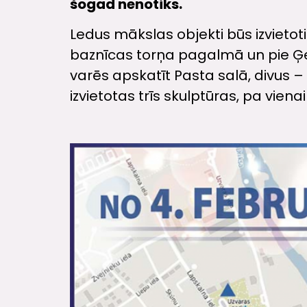
šogad nenotiks.
Ledus mākslas objekti būs izvietot
baznīcas torņa pagalmā un pie Ģe
varēs apskatīt Pasta salā, divus
izvietotas trīs skulptūras, pa vien