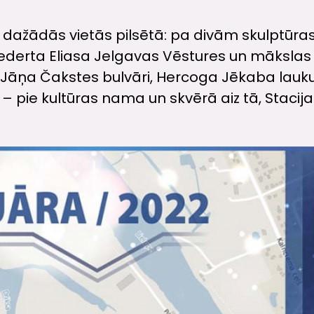
i dažādās vietās pilsētā: pa divām skulptūras
derta Eliasa Jelgavas Vēstures un mākslas 
 – Jāņa Čakstes bulvāri, Hercoga Jēkaba lau
ai – pie kultūras nama un skvērā aiz tā, Staci