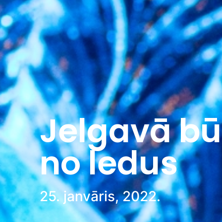
Jelgavā bū
no ledus
25. janvāris, 2022.