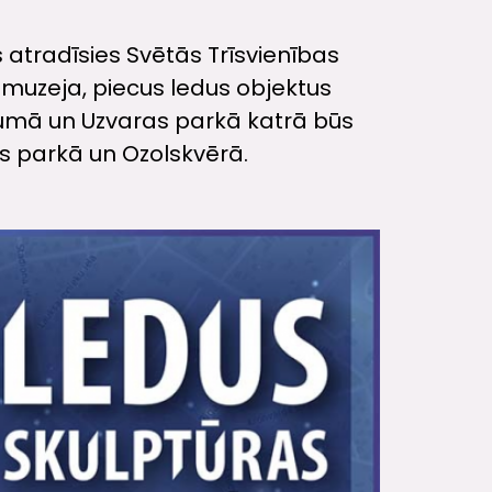
 atradīsies Svētās Trīsvienības
muzeja, piecus ledus objektus
kumā un Uzvaras parkā katrā būs
jas parkā un Ozolskvērā.