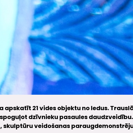
a apskatīt 21 vides objektu no ledus. Traus
tspoguļot dzīvnieku pasaules daudzveidību.
rsu, skulptūru veidošanas paraugdemonstr