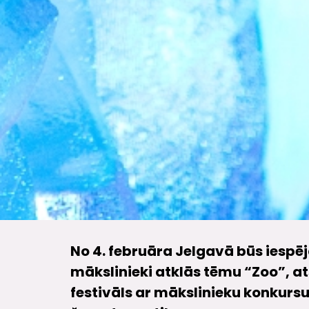
No 4. februāra Jelgavā būs iespēj
mākslinieki atklās tēmu “Zoo”, a
festivāls ar mākslinieku konku