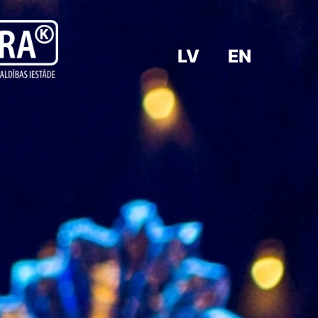
LV
EN