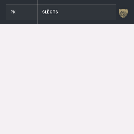
PK
SLĒGTS
S
SLĒGTS
SV
SLĒGTS
Un stundu pirms pasākumiem!
Otrdien (23.06.) SLĒGTS
Trešdien (24.06.) SLĒGTS
Kontakti
Jelgavas Kultūras nams
Kr. Barona 6, Jelgava, LV – 3001
Dežurants
+371 63005432