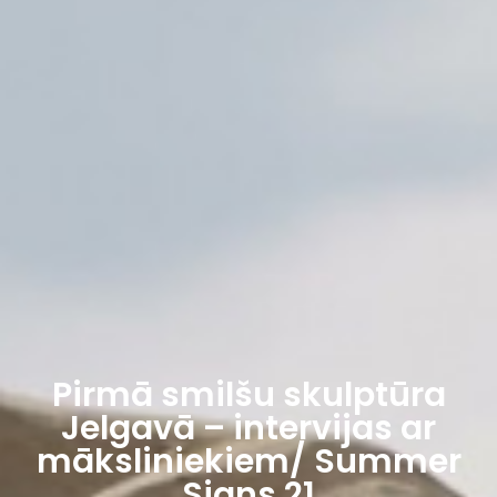
Pirmā smilšu skulptūra
Jelgavā – intervijas ar
māksliniekiem/ Summer
Signs 21