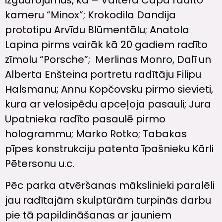
kameru “Minox”; Krokodila Dandija
prototipu Arvīdu Blūmentālu; Anatola
Lapina pirms vairāk kā 20 gadiem radīto
zīmolu “Porsche”; Merlinas Monro, Dalī un
Alberta Enšteina portretu radītāju Filipu
Halsmanu; Annu Kopčovsku pirmo sievieti,
kura ar velosipēdu apceļoja pasauli; Jura
Upatnieka radīto pasaulē pirmo
hologrammu; Marko Rotko; Tabakas
pīpes konstrukciju patenta īpašnieku Kārli
Pētersonu u.c.
Pēc parka atvēršanas mākslinieki paralēli
jau radītajām skulptūrām turpinās darbu
pie tā papildināšanas ar jauniem