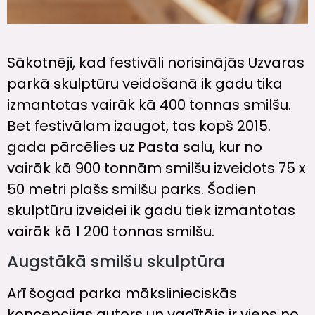
Sākotnēji, kad festivāli norisinājās Uzvaras
parkā skulptūru veidošanā ik gadu tika
izmantotas vairāk kā 400 tonnas smilšu.
Bet festivālam izaugot, tas kopš 2015.
gada pārcēlies uz Pasta salu, kur no
vairāk kā 900 tonnām smilšu izveidots 75 x
50 metri plašs smilšu parks. Šodien
skulptūru izveidei ik gadu tiek izmantotas
vairāk kā 1 200 tonnas smilšu.
Augstākā smilšu skulptūra
Arī šogad parka mākslinieciskās
koncepcijas autors un vadītājs ir viens no