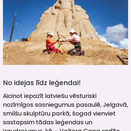
No idejas līdz leģendai!
Aicinot iepazīt latviešu vēsturiski
nozīmīgos sasniegumus pasaulē, Jelgavā,
smilšu skulptūru parkā, šogad vienviet
sastapsim tādas leģendas un
izgudrojumus, kā – Valtera Capa radīto