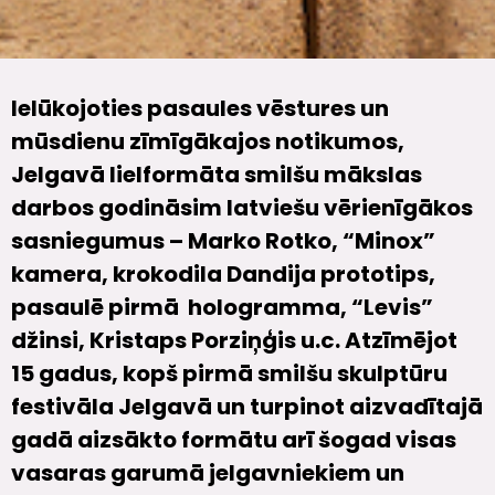
Ielūkojoties pasaules vēstures un
mūsdienu zīmīgākajos notikumos,
Jelgavā lielformāta smilšu mākslas
darbos godināsim latviešu vērienīgākos
sasniegumus – Marko Rotko, “Minox”
kamera, krokodila Dandija prototips,
pasaulē pirmā hologramma, “Levis”
džinsi, Kristaps Porziņģis u.c. Atzīmējot
15 gadus, kopš pirmā smilšu skulptūru
festivāla Jelgavā un turpinot aizvadītajā
gadā aizsākto formātu arī šogad visas
vasaras garumā jelgavniekiem un