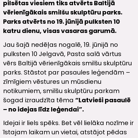
pilsētas viesiem tiks atvērts Baltijā
vērienīgākais smilšu skulptūru parks.
Parks atvērts no 19. jūnijā pulksten 10
katru dienu, visas vasaras garumā.
Jau šajā nedēļas nogalē, 19. jūnijā no
pulksten 10 Jelgavā, Pasta salā vārtus
vērs Baltijā vērienīgākais smilšu skulptūru
parks. Stāstot par pasaules leģendām –
zīmīgiem vēstures un mūsdienu
notikumiem, smilšu skulptūru parkam
šogad izraudzīta tēma
“Latvieši pasaulē
– no idejas līdz leģendai”.
Idejai ir liels spēks. Bet vēl lielāka nozīme ir
īstajam laikam un vietai, atstājot pēdas