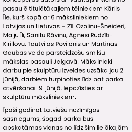
pasaulē titulētākajiem tēlniekiem Kārlis
Īle, kurš kopā ar 6 māksliniekiem no
Latvijas un Lietuvas – Zīli Ozoliņu-Šneideri,
Maiju Īli, Sanitu Rāviņu, Agnesi Rudzīti-
Kirillovu, Tautvilas Povilonis un Martinas
Gaubas veido pārsteidzošu smilšu
mākslas pasauli Jelgavā. Mākslinieki
darbu pie skulptūru izveides uzsāka jau 2.
jūnijā, darbiem turpinoties līdz pat parka
atvēršanai 19. jūnijā. Iepazīsties ar
skulptūru māksliniekiem
.
Īpaši godinot Latviešu nozīmīgos
sasniegums, šogad parkā būs
apskatāmas vienas no līdz šim lielākajām