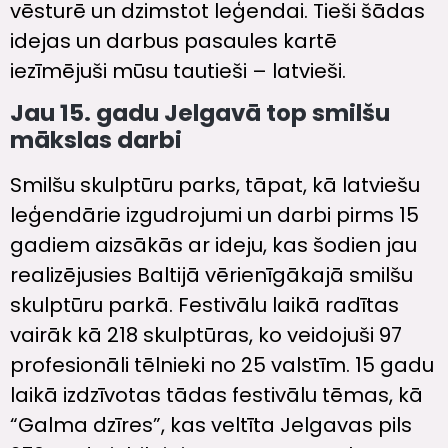
vēsturē un dzimstot leģendai. Tieši šādas
idejas un darbus pasaules kartē
iezīmējuši mūsu tautieši – latvieši.
Jau 15. gadu Jelgavā top smilšu
mākslas darbi
Smilšu skulptūru parks, tāpat, kā latviešu
leģendārie izgudrojumi un darbi pirms 15
gadiem aizsākās ar ideju, kas šodien jau
realizējusies Baltijā vērienīgākajā smilšu
skulptūru parkā. Festivālu laikā radītas
vairāk kā 218 skulptūras, ko veidojuši 97
profesionāli tēlnieki no 25 valstīm. 15 gadu
laikā izdzīvotas tādas festivālu tēmas, kā
“Galma dzīres”, kas veltīta Jelgavas pils