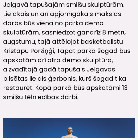
Jelgavā tapušajām smilšu skulptūrām.
Lielākais un arī apjomīgākais mākslas
darbs būs viena no parka demo
skulptūrām, sasniedzot gandrīz 8 metru
augstumu, tajā attēlojot basketbolistu
Kristapu Porziņģi, Tāpat parkā šogad būs
apskatām arī otra demo skulptūra,
aizvadītajā gadā tapušais Jelgavas
pilsētas lielais ģerbonis, kurš šogad tika
restaurēt. Kopā parkā būs apskatāmi 13
smilšu tēlniecības darbi.