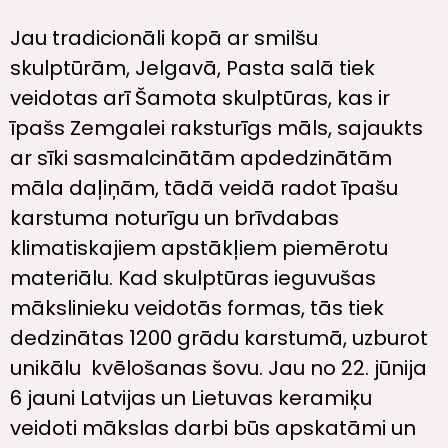
Jau tradicionāli kopā ar smilšu
skulptūrām, Jelgavā, Pasta salā tiek
veidotas arī Šamota skulptūras, kas ir
īpašs Zemgalei raksturīgs māls, sajaukts
ar sīki sasmalcinātām apdedzinātām
māla daļiņām, tādā veidā radot īpašu
karstuma noturīgu un brīvdabas
klimatiskajiem apstākļiem piemērotu
materiālu. Kad skulptūras ieguvušas
mākslinieku veidotās formas, tās tiek
dedzinātas 1200 grādu karstumā, uzburot
unikālu kvēlošanas šovu. Jau no 22. jūnija
6 jauni Latvijas un Lietuvas keramiķu
veidoti mākslas darbi būs apskatāmi un