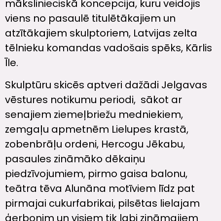
mākslinieciskā koncepcija, kuru veidojis
viens no pasaulē titulētākajiem un
atzītākajiem skulptoriem, Latvijas zelta
tēlnieku komandas vadošais spēks, Kārlis
Īle.
Skulptūru skicēs aptveri dažādi Jelgavas
vēstures notikumu periodi, sākot ar
senajiem ziemeļbriežu medniekiem,
zemgaļu apmetnēm Lielupes krastā,
zobenbrāļu ordeni, Hercogu Jēkabu,
pasaules zināmāko dēkaiņu
piedzīvojumiem, pirmo gaisa balonu,
teātra tēva Alunāna motīviem līdz pat
pirmajai cukurfabrikai, pilsētas lielajam
ģerbonim un visiem tik labi zināmajiem