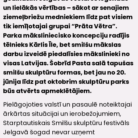
un lielākās vērtības – sākot ar senajiem
ziemeļbriežu medniekiem līdz pat visiem
tik iemīļotajai grupai “Prāta Vētra”.
Parka māksliniecisko koncepciju radījis
tēlnieks Kārlis Īle, bet smilšu mākslas
darbu izveidē piedalīsies mākslinieki no
visas Latvijas. Šobrīd Pasta salā tapušas
smilšu skulptūru formas, bet jau no 20.
jūnija līdz pat oktobrim skulptūru parks
būs atvērts apmeklētājiem.
Pielāgojoties valstī un pasaulē noteiktajai
ārkārtas situācijai un ierobežojumiem,
Starptautiskais Smilšu skulptūru festivāls
Jelgavā šogad nevar uzņemt