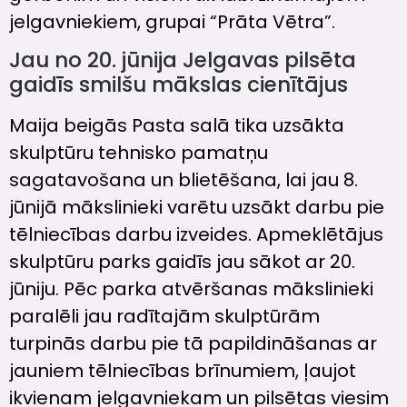
jelgavniekiem, grupai “Prāta Vētra”.
Jau no 20. jūnija Jelgavas pilsēta
gaidīs smilšu mākslas cienītājus
Maija beigās Pasta salā tika uzsākta
skulptūru tehnisko pamatņu
sagatavošana un blietēšana, lai jau 8.
jūnijā mākslinieki varētu uzsākt darbu pie
tēlniecības darbu izveides. Apmeklētājus
skulptūru parks gaidīs jau sākot ar 20.
jūniju. Pēc parka atvēršanas mākslinieki
paralēli jau radītajām skulptūrām
turpinās darbu pie tā papildināšanas ar
jauniem tēlniecības brīnumiem, ļaujot
ikvienam jelgavniekam un pilsētas viesim