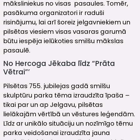
māksliniekus no visas pasaules. Tomēr,
pasākuma organizatori ir raduši
risinājumu, lai arī šoreiz jelgavniekiem un
pilsētas viesiem visas vasaras garumā
būtu iespēja ielūkoties smilšu mākslas
pasaulē.
No Hercoga Jēkaba līdz “Prāta
Vētrai”’
Pilsētas 755. jubilejas gadā smilšu
skulptūru parka tēma izraudzīta īpaša –
tikai par un ap Jelgavu, pilsētas
lielākajām vērtībā un vēstures leģendām.
Līdz ar unikālo situāciju un nozīmīgo tēmu
parka veidošanai izraudzīta jauna