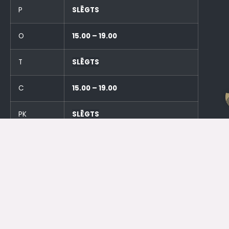
P
SLĒGTS
O
15.00 – 19.00
T
SLĒGTS
C
15.00 – 19.00
PK
SLĒGTS
S
SLĒGTS
SV
SLĒGTS
Un stundu pirms pasākumiem!
Otrdien (23.06.) SLĒGTS