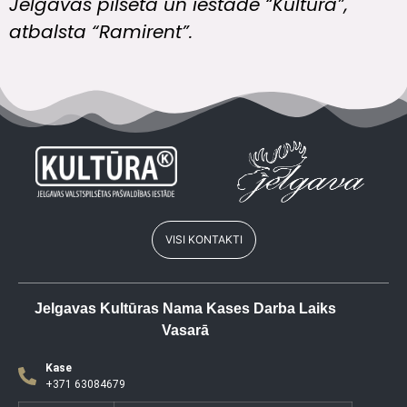
Jelgavas pilsēta un iestāde “Kultūra”,
atbalsta “Ramirent”.
VISI KONTAKTI
Jelgavas Kultūras Nama Kases Darba Laiks
Vasarā
Kase
+371 63084679