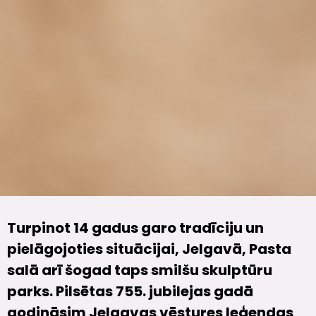
Turpinot 14 gadus garo tradīciju un
pielāgojoties situācijai, Jelgavā, Pasta
salā arī šogad taps smilšu skulptūru
parks. Pilsētas 755. jubilejas gadā
godināsim Jelgavas vēstures leģendas